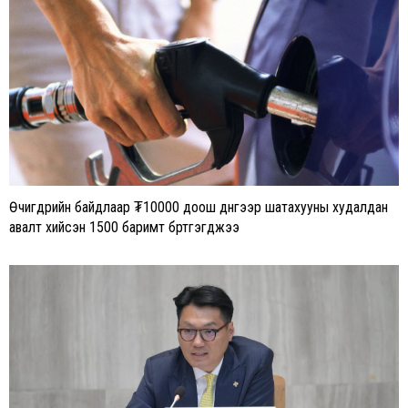
Өчигдрийн байдлаар ₮10000 доош дүнгээр шатахууны худалдан
авалт хийсэн 1500 баримт бүртгэгджээ