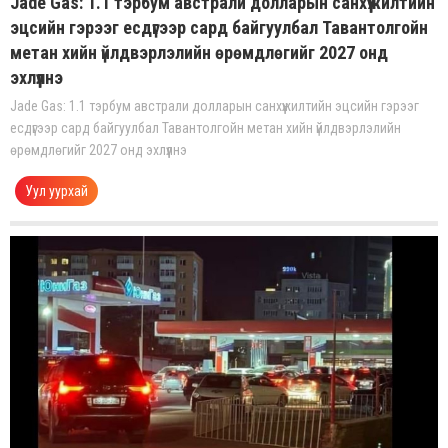
Jade Gas: 1.1 тэрбум австрали долларын санхүүжилтийн
эцсийн гэрээг есдүгээр сард байгуулбал Тавантолгойн
метан хийн үйлдвэрлэлийн өрөмдлөгийг 2027 онд
эхлүүлнэ
Jade Gas: 1.1 тэрбум австрали долларын санхүүжилтийн эцсийн гэрээг
есдүгээр сард байгуулбал Тавантолгойн метан хийн үйлдвэрлэлийн
өрөмдлөгийг 2027 онд эхлүүлнэ
Уул уурхай