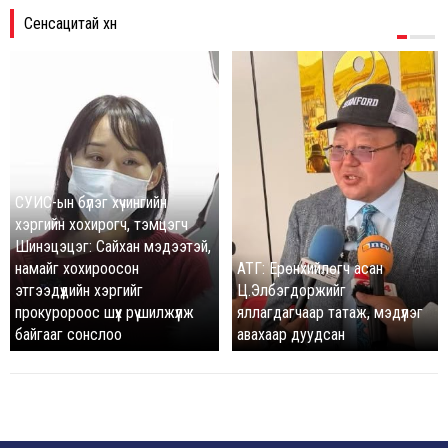
Сенсацитай хүн
СУИС-ын бүлэг хүчингийн
хэргийн хохирогч, тэмцэгч
Шинэцэцэг: Сайхан мэдээтэй,
намайг хохироосон
АТГ: Ерөнхийлөгч асан
этгээдүүдийн хэргийг
Ц.Элбэгдоржийг
прокуророос шүүх рүү шилжүүлж
яллагдагчаар татаж, мэдүүлэг
байгааг сонслоо
авахаар дуудсан