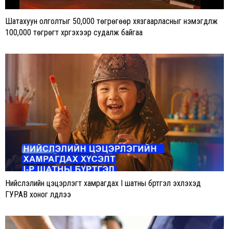
Шатахуун олголтыг 50,000 төгрөгөөр хязгаарласныг нэмэгдүүлж
100,000 төгрөгт хүргэхээр судалж байгаа
Нийслэлийн цэцэрлэгт хамрагдах I шатны бүртгэл эхлэхэд
ГУРАВ хоног үлдлээ