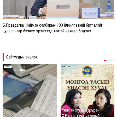
Б.Пүрэвдагва: Найман салбарын 103 үйлчилгээний бүртгэлийг
цуцалснаар бизнес эрхлэхэд таатай нөхцөл бүрдэнэ
Сайтуудын онцлох
dnn.mn
sonin.mn
Үндсэн хууль зөрчсөн
Х.Булгантуяа, үндэсний эв