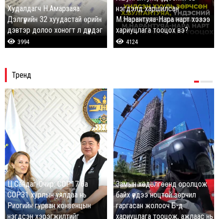
Худалдагч Н.Амарзаяа:
нэгдэлд харшилсан
Дэлгүүрийн 32 хуудастай өрийн
М.Нарантуяа-Нара нарт хэзээ
дэвтэр долоо хоногт л дүүрдэг
хариуцлага тооцох вэ?
3994
4124
Тренд
Ц.Сандаг-Очир: COP17 ба
Замын хөдөлгөөнд оролцож
COP31 хурлын уялдаа нь
байх үедээ ноцтой зөрчил
Риогийн гурван конвенцын
гаргасан жолооч Б-д
нэгдсэн хэрэгжилтийг
хариуцлага тооцож, ажлаас нь