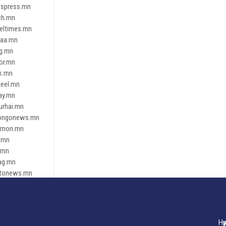
spress.mn
ch.mn
leltimes.mn
daa.mn
ag.mn
or.mn
k.mn
eel.mn
ay.mn
urhai.mn
ongonews.mn
imon.mn
.mn
.mn
ag.mn
tonews.mn
ren.mn
eene
dnews
gaar.mn
Нү