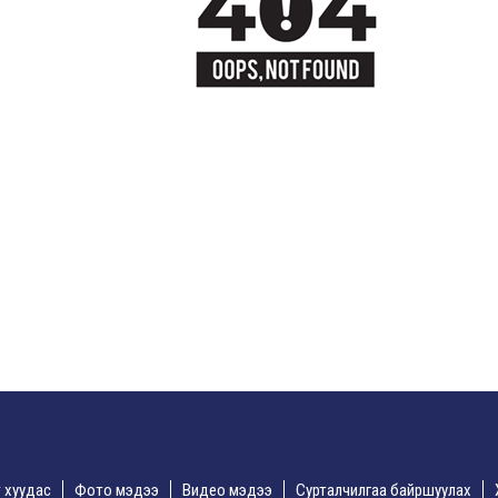
үр хуудас
Фото мэдээ
Видео мэдээ
Сурталчилгаа байршуулах