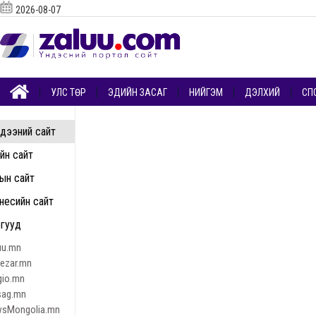
2026-08-07
УЛС ТӨР
ЭДИЙН ЗАСАГ
НИЙГЭМ
ДЭЛХИЙ
СП
дээний сайт
ийн сайт
ын сайт
несийн сайт
гууд
uu.mn
nezar.mn
gio.mn
sag.mn
sMongolia.mn