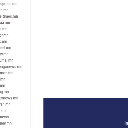
spress.mn
ch.mn
leltimes.mn
daa.mn
ag.mn
or.mn
k.mn
eel.mn
ay.mn
urhai.mn
ongonews.mn
imon.mn
.mn
.mn
ag.mn
tonews.mn
ren.mn
eene
dnews
gaar.mn
Нү