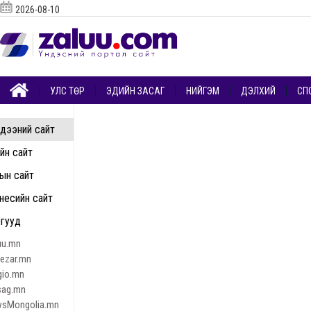
2026-08-10
УЛС ТӨР
ЭДИЙН ЗАСАГ
НИЙГЭМ
ДЭЛХИЙ
СП
дээний сайт
ийн сайт
ын сайт
несийн сайт
гууд
uu.mn
nezar.mn
gio.mn
sag.mn
sMongolia.mn