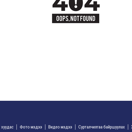
үр хуудас
Фото мэдээ
Видео мэдээ
Сурталчилгаа байршуулах