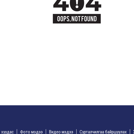
үр хуудас
Фото мэдээ
Видео мэдээ
Сурталчилгаа байршуулах