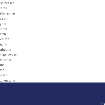
spress.mn
ch.mn
leltimes.mn
daa.mn
ag.mn
or.mn
k.mn
eel.mn
ay.mn
urhai.mn
ongonews.mn
imon.mn
.mn
.mn
ag.mn
tonews.mn
ren.mn
eene
dnews
gaar.mn
Нү