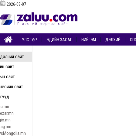
2026-08-07
УЛС ТӨР
ЭДИЙН ЗАСАГ
НИЙГЭМ
ДЭЛХИЙ
СП
дээний сайт
ийн сайт
ын сайт
несийн сайт
гууд
uu.mn
nezar.mn
gio.mn
sag.mn
sMongolia.mn