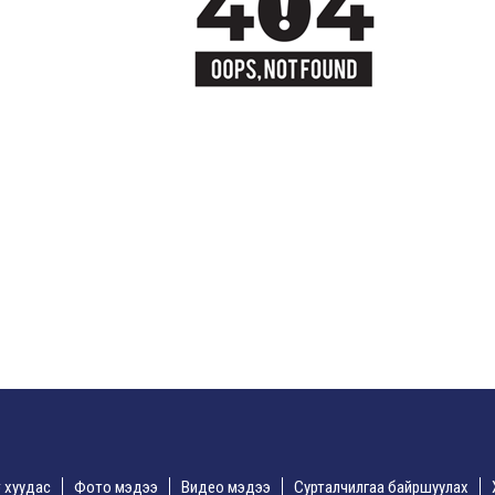
үр хуудас
Фото мэдээ
Видео мэдээ
Сурталчилгаа байршуулах