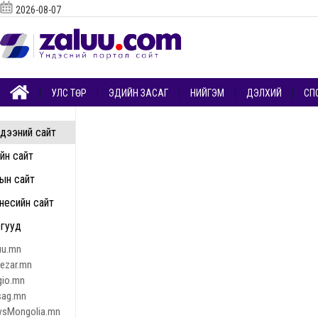
2026-08-07
УЛС ТӨР
ЭДИЙН ЗАСАГ
НИЙГЭМ
ДЭЛХИЙ
СП
дээний сайт
ийн сайт
ын сайт
несийн сайт
гууд
uu.mn
nezar.mn
gio.mn
sag.mn
sMongolia.mn