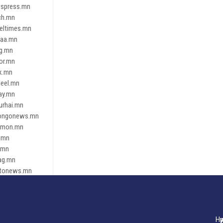
spress.mn
ch.mn
leltimes.mn
daa.mn
ag.mn
or.mn
k.mn
eel.mn
ay.mn
urhai.mn
ongonews.mn
imon.mn
.mn
.mn
ag.mn
tonews.mn
ren.mn
eene
dnews
gaar.mn
Нү