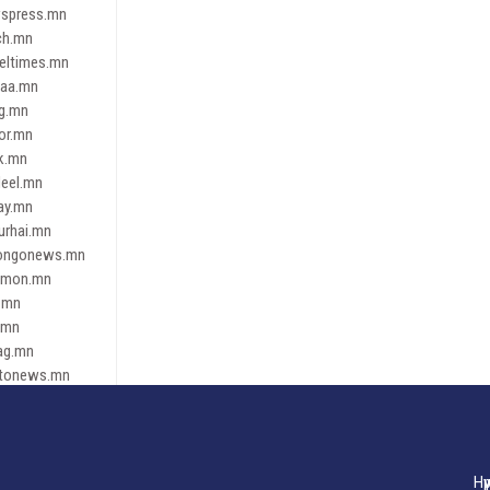
spress.mn
ch.mn
leltimes.mn
daa.mn
ag.mn
or.mn
k.mn
eel.mn
ay.mn
urhai.mn
ongonews.mn
imon.mn
.mn
.mn
ag.mn
tonews.mn
ren.mn
eene
dnews
gaar.mn
Нү