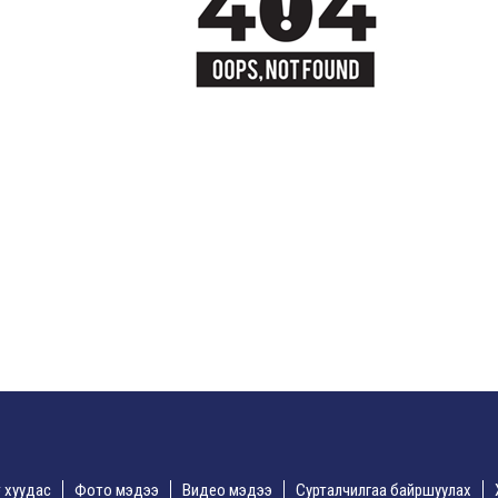
үр хуудас
Фото мэдээ
Видео мэдээ
Сурталчилгаа байршуулах