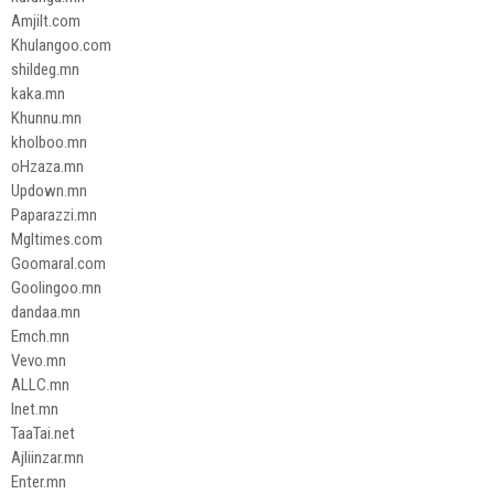
Amjilt.com
Khulangoo.com
shildeg.mn
kaka.mn
Khunnu.mn
kholboo.mn
oHzaza.mn
Updown.mn
Paparazzi.mn
Mgltimes.com
Goomaral.com
Goolingoo.mn
dandaa.mn
Emch.mn
Vevo.mn
ALLC.mn
Inet.mn
TaaTai.net
Ajliinzar.mn
Enter.mn