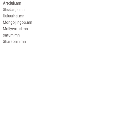
Artclub.mn
Shudarga.mn
Uuluurhai.mn
Mongoljingoo.mn
Mollywood.mn
saturn.mn
Sharsonin.mn