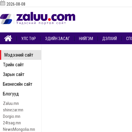
2026-08-08
УЛС ТӨР
ЭДИЙН ЗАСАГ
НИЙГЭМ
ДЭЛХИЙ
СП
Мэдээний сайт
Төрийн сайт
Зарын сайт
Бизнесийн сайт
Блогууд
Zaluu.mn
shinezar.mn
Dorgio.mn
24tsag.mn
NewsMongolia.mn