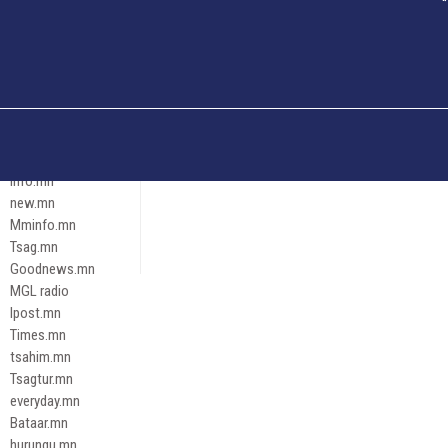
Och.mn
Erdenettoday.mn
Orloo.mn
zox.mn
Emneleg.mn
Эрх зүй
Ontslokh.mn
Assa.mn
info.mn
new.mn
Mminfo.mn
Tsag.mn
Goodnews.mn
MGL radio
Ipost.mn
Times.mn
tsahim.mn
Tsagtur.mn
everyday.mn
Bataar.mn
hurungu.mn