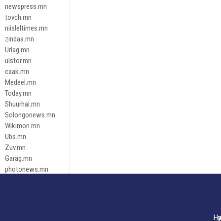
newspress.mn
tovch.mn
niisleltimes.mn
zindaa.mn
Urlag.mn
ulstor.mn
caak.mn
Medeel.mn
Today.mn
Shuurhai.mn
Solongonews.mn
Wikimon.mn
Ubs.mn
Zuv.mn
Garag.mn
photonews.mn
Duuren.mn
tugeene
leadnews
Tusgaar.mn
Нү