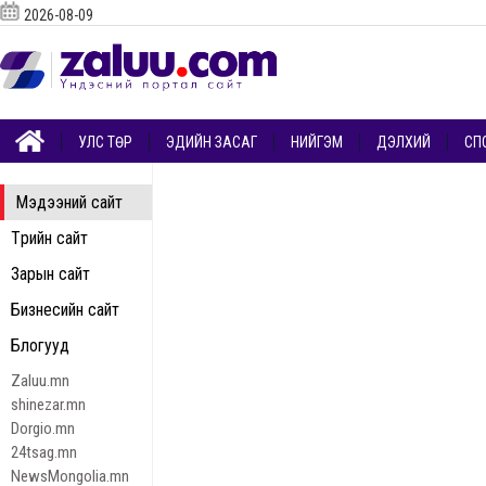
2026-08-09
УЛС ТӨР
ЭДИЙН ЗАСАГ
НИЙГЭМ
ДЭЛХИЙ
СП
Мэдээний сайт
Төрийн сайт
Зарын сайт
Бизнесийн сайт
Блогууд
Zaluu.mn
shinezar.mn
Dorgio.mn
24tsag.mn
NewsMongolia.mn