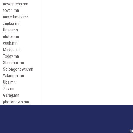
newspress.mn
tovch.mn
niisleltimes.mn
zindaa.mn
Urlag.mn
ulstor.mn
caak.mn
Medeel.mn
Today.mn
Shuurhai.mn
Solongonews.mn
Wikimon.mn
Ubs.mn
Zuv.mn
Garag.mn
photonews.mn
Duuren.mn
tugeene
leadnews
Tusgaar.mn
Нү