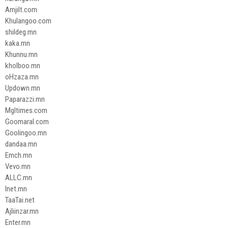
Amjilt.com
Khulangoo.com
shildeg.mn
kaka.mn
Khunnu.mn
kholboo.mn
oHzaza.mn
Updown.mn
Paparazzi.mn
Mgltimes.com
Goomaral.com
Goolingoo.mn
dandaa.mn
Emch.mn
Vevo.mn
ALLC.mn
Inet.mn
TaaTai.net
Ajliinzar.mn
Enter.mn