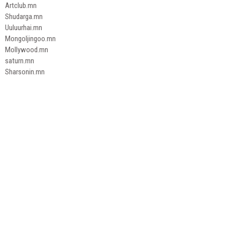
Artclub.mn
Shudarga.mn
Uuluurhai.mn
Mongoljingoo.mn
Mollywood.mn
saturn.mn
Sharsonin.mn