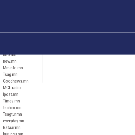
Och.mn
Erdenettoday.mn
Orloo.mn
zox.mn
Emneleg.mn
Эрх зүй
Ontslokh.mn
Assa.mn
info.mn
new.mn
Mminfo.mn
Tsag.mn
Goodnews.mn
MGL radio
Ipost.mn
Times.mn
tsahim.mn
Tsagtur.mn
everyday.mn
Bataar.mn
hurungu.mn