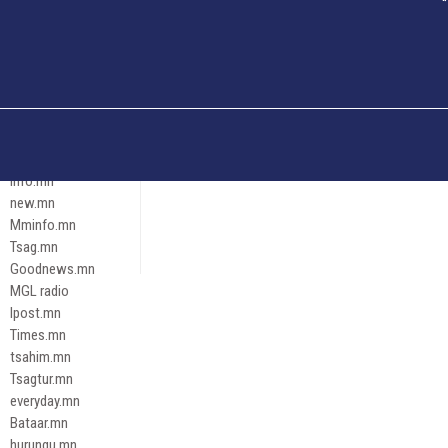
Och.mn
Erdenettoday.mn
Orloo.mn
zox.mn
Emneleg.mn
Эрх зүй
Ontslokh.mn
Assa.mn
info.mn
new.mn
Mminfo.mn
Tsag.mn
Goodnews.mn
MGL radio
Ipost.mn
Times.mn
tsahim.mn
Tsagtur.mn
everyday.mn
Bataar.mn
hurungu.mn