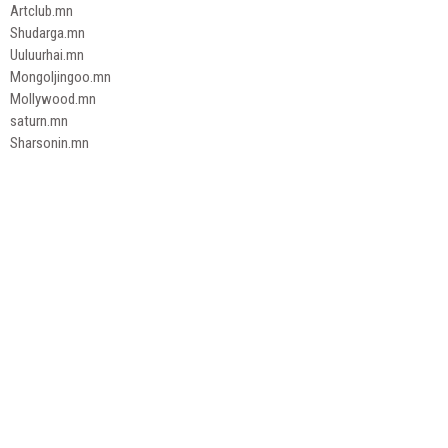
Artclub.mn
Shudarga.mn
Uuluurhai.mn
Mongoljingoo.mn
Mollywood.mn
saturn.mn
Sharsonin.mn