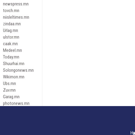
newspress.mn
tovch.mn
niisleltimes.mn
zindaa.mn
Urlag.mn
ulstor.mn
caak.mn
Medeel.mn
Today.mn
Shuurhai.mn
Solongonews.mn
Wikimon.mn
Ubs.mn
Zuv.mn
Garag.mn
photonews.mn
Duuren.mn
tugeene
leadnews
Tusgaar.mn
Нү