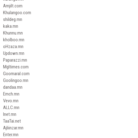
Amjilt.com
Khulangoo.com
shildeg.mn
kaka.mn
Khunnu.mn
kholboo.mn
oHzaza.mn
Updown.mn
Paparazzi.mn
Mgltimes.com
Goomaral.com
Goolingoo.mn
dandaa.mn
Emch.mn
Vevo.mn
ALLC.mn
Inet.mn
TaaTai.net
Ajliinzar.mn
Enter.mn