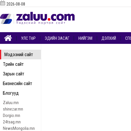
2026-08-08
УЛС ТӨР
ЭДИЙН ЗАСАГ
НИЙГЭМ
ДЭЛХИЙ
СП
Мэдээний сайт
Төрийн сайт
Зарын сайт
Бизнесийн сайт
Блогууд
Zaluu.mn
shinezar.mn
Dorgio.mn
24tsag.mn
NewsMongolia.mn