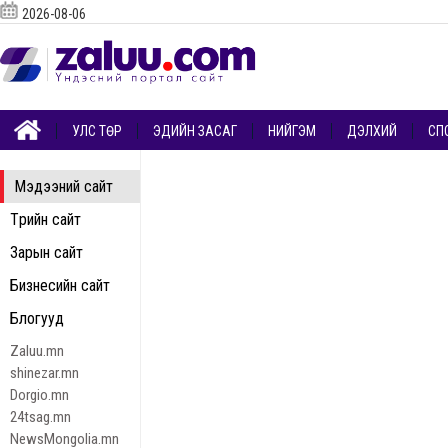
2026-08-06
УЛС ТӨР
ЭДИЙН ЗАСАГ
НИЙГЭМ
ДЭЛХИЙ
СП
Мэдээний сайт
Төрийн сайт
Зарын сайт
Бизнесийн сайт
Блогууд
Zaluu.mn
shinezar.mn
Dorgio.mn
24tsag.mn
NewsMongolia.mn