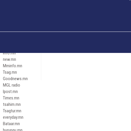
Och.mn
Erdenettoday.mn
Orloo.mn
zox.mn
Emneleg.mn
Эрх зүй
Ontslokh.mn
Assa.mn
info.mn
new.mn
Mminfo.mn
Tsag.mn
Goodnews.mn
MGL radio
Ipost.mn
Times.mn
tsahim.mn
Tsagtur.mn
everyday.mn
Bataar.mn
hurungu.mn