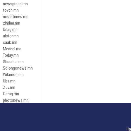
newspress.mn
tovch.mn
niisleltimes.mn
zindaa.mn
Urlag.mn
ulstor.mn
caak.mn
Medeel.mn
Today.mn
Shuurhai.mn
Solongonews.mn
Wikimon.mn
Ubs.mn
Zuv.mn
Garag.mn
photonews.mn
Duuren.mn
tugeene
leadnews
Tusgaar.mn
Нү