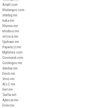
Amjilt.com
Khulangoo.com
shildeg.mn
kaka.mn
Khunnu.mn
kholboo.mn
oHzaza.mn
Updown.mn
Paparazzi.mn
Mgltimes.com
Goomaral.com
Goolingoo.mn
dandaa.mn
Emch.mn
Vevo.mn
ALLC.mn
Inet.mn
TaaTai.net
Ajliinzar.mn
Enter.mn