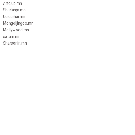
Artclub.mn
Shudarga.mn
Uuluurhai.mn
Mongoljingoo.mn
Mollywood.mn
saturn.mn
Sharsonin.mn