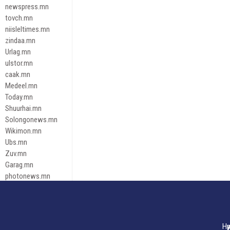
newspress.mn
tovch.mn
niisleltimes.mn
zindaa.mn
Urlag.mn
ulstor.mn
caak.mn
Medeel.mn
Today.mn
Shuurhai.mn
Solongonews.mn
Wikimon.mn
Ubs.mn
Zuv.mn
Garag.mn
photonews.mn
Duuren.mn
tugeene
leadnews
Tusgaar.mn
Нү