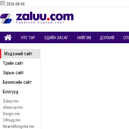
2026-08-06
УЛС ТӨР
ЭДИЙН ЗАСАГ
НИЙГЭМ
ДЭЛХИЙ
СП
Мэдээний сайт
Төрийн сайт
Зарын сайт
Бизнесийн сайт
Блогууд
Zaluu.mn
shinezar.mn
Dorgio.mn
24tsag.mn
NewsMongolia.mn