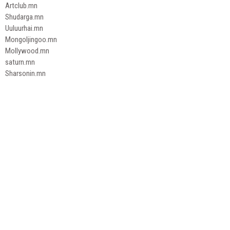
Artclub.mn
Shudarga.mn
Uuluurhai.mn
Mongoljingoo.mn
Mollywood.mn
saturn.mn
Sharsonin.mn