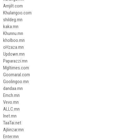
Amjilt.com
Khulangoo.com
shildeg.mn
kaka.mn
Khunnu.mn
kholboo.mn
oHzaza.mn
Updown.mn
Paparazzi.mn
Mgltimes.com
Goomaral.com
Goolingoo.mn
dandaa.mn
Emch.mn
Vevo.mn
ALLC.mn
Inet.mn
TaaTai.net
Ajliinzar.mn
Enter.mn