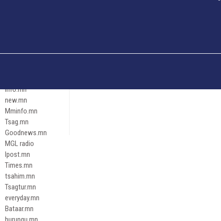
Och.mn
Erdenettoday.mn
Orloo.mn
zox.mn
Emneleg.mn
Эрх зүй
Ontslokh.mn
Assa.mn
info.mn
new.mn
Mminfo.mn
Tsag.mn
Goodnews.mn
MGL radio
Ipost.mn
Times.mn
tsahim.mn
Tsagtur.mn
everyday.mn
Bataar.mn
hurungu.mn