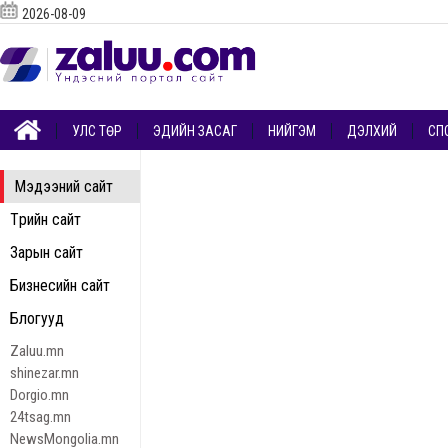
2026-08-09
УЛС ТӨР
ЭДИЙН ЗАСАГ
НИЙГЭМ
ДЭЛХИЙ
СП
Мэдээний сайт
Төрийн сайт
Зарын сайт
Бизнесийн сайт
Блогууд
Zaluu.mn
shinezar.mn
Dorgio.mn
24tsag.mn
NewsMongolia.mn