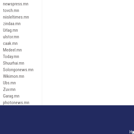
newspress.mn
tovch.mn
niisleltimes.mn
zindaa.mn
Urlag.mn
ulstor.mn
caak.mn
Medeel.mn
Today.mn
Shuurhai.mn
Solongonews.mn
Wikimon.mn
Ubs.mn
Zuv.mn
Garag.mn
photonews.mn
Duuren.mn
tugeene
leadnews
Tusgaar.mn
Нү