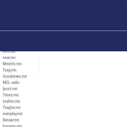
Och.mn
Erdenettoday.mn
Orloo.mn
zox.mn
Emneleg.mn
Эрх зүй
Ontslokh.mn
Assa.mn
info.mn
new.mn
Mminfo.mn
Tsag.mn
Goodnews.mn
MGL radio
Ipost.mn
Times.mn
tsahim.mn
Tsagtur.mn
everyday.mn
Bataar.mn
hurungu.mn