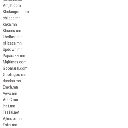
Amjilt.com
Khulangoo.com
shildeg.mn
kaka.mn
Khunnu.mn
kholboo.mn
oHzaza.mn
Updown.mn
Paparazzi.mn
Mgltimes.com
Goomaral.com
Goolingoo.mn
dandaa.mn
Emch.mn
Vevo.mn
ALLC.mn
Inet.mn
TaaTai.net
Ajliinzar.mn
Enter.mn