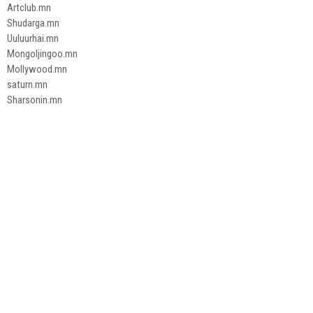
Artclub.mn
Shudarga.mn
Uuluurhai.mn
Mongoljingoo.mn
Mollywood.mn
saturn.mn
Sharsonin.mn