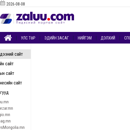
2026-08-08
УЛС ТӨР
ЭДИЙН ЗАСАГ
НИЙГЭМ
ДЭЛХИЙ
СП
дээний сайт
ийн сайт
ын сайт
несийн сайт
гууд
uu.mn
nezar.mn
gio.mn
sag.mn
sMongolia.mn