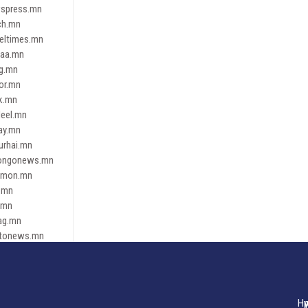
spress.mn
ch.mn
leltimes.mn
daa.mn
ag.mn
or.mn
k.mn
eel.mn
ay.mn
urhai.mn
ongonews.mn
imon.mn
.mn
.mn
ag.mn
tonews.mn
ren.mn
eene
dnews
gaar.mn
Нү