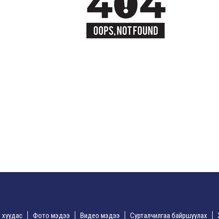
үр хуудас
Фото мэдээ
Видео мэдээ
Сурталчилгаа байршуулах