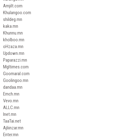
Amjilt.com
Khulangoo.com
shildeg.mn
kaka.mn
Khunnu.mn
kholboo.mn
oHzaza.mn
Updown.mn
Paparazzi.mn
Mgltimes.com
Goomaral.com
Goolingoo.mn
dandaa.mn
Emch.mn
Vevo.mn
ALLC.mn
Inet.mn
TaaTai.net
Ajliinzar.mn
Enter.mn