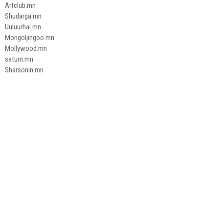
Artclub.mn
Shudarga.mn
Uuluurhai.mn
Mongoljingoo.mn
Mollywood.mn
saturn.mn
Sharsonin.mn