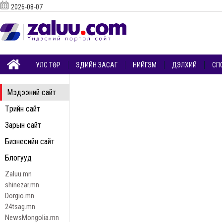
2026-08-07
УЛС ТӨР
ЭДИЙН ЗАСАГ
НИЙГЭМ
ДЭЛХИЙ
СП
Мэдээний сайт
Төрийн сайт
Зарын сайт
Бизнесийн сайт
Блогууд
Zaluu.mn
shinezar.mn
Dorgio.mn
24tsag.mn
NewsMongolia.mn