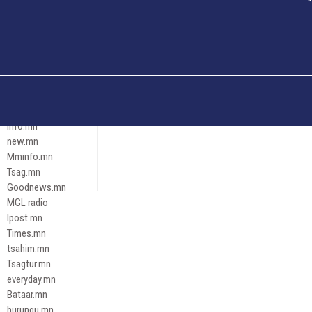
Och.mn
Erdenettoday.mn
Orloo.mn
zox.mn
Emneleg.mn
Эрх зүй
Ontslokh.mn
Assa.mn
info.mn
new.mn
Mminfo.mn
Tsag.mn
Goodnews.mn
MGL radio
Ipost.mn
Times.mn
tsahim.mn
Tsagtur.mn
everyday.mn
Bataar.mn
hurungu.mn