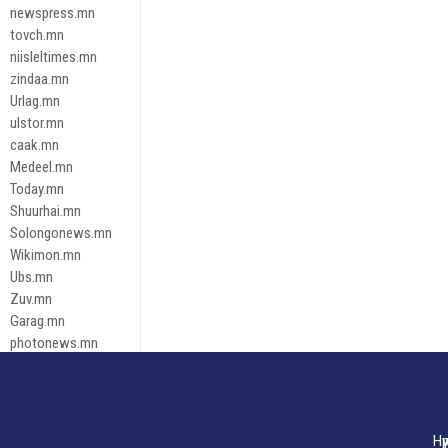
newspress.mn
tovch.mn
niisleltimes.mn
zindaa.mn
Urlag.mn
ulstor.mn
caak.mn
Medeel.mn
Today.mn
Shuurhai.mn
Solongonews.mn
Wikimon.mn
Ubs.mn
Zuv.mn
Garag.mn
photonews.mn
Duuren.mn
tugeene
leadnews
Tusgaar.mn
Нү