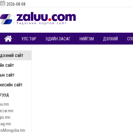
2026-08-08
УЛС ТӨР
ЭДИЙН ЗАСАГ
НИЙГЭМ
ДЭЛХИЙ
СП
дээний сайт
ийн сайт
ын сайт
несийн сайт
гууд
uu.mn
nezar.mn
gio.mn
sag.mn
sMongolia.mn