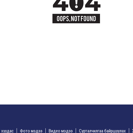
үр хуудас
Фото мэдээ
Видео мэдээ
Сурталчилгаа байршуулах