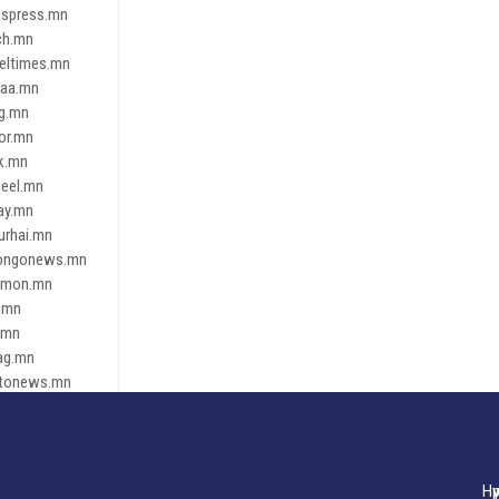
spress.mn
ch.mn
leltimes.mn
daa.mn
ag.mn
or.mn
k.mn
eel.mn
ay.mn
urhai.mn
ongonews.mn
imon.mn
.mn
.mn
ag.mn
tonews.mn
ren.mn
eene
dnews
gaar.mn
Нү