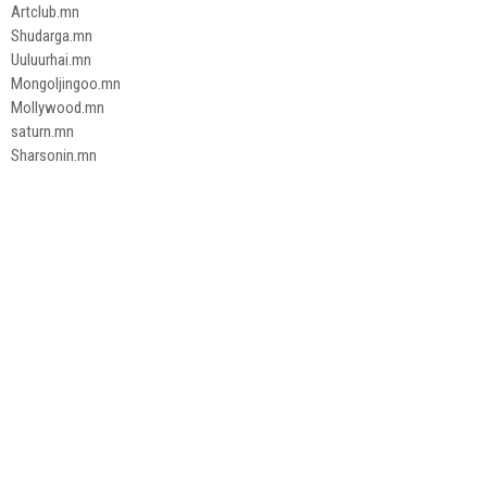
Artclub.mn
Shudarga.mn
Uuluurhai.mn
Mongoljingoo.mn
Mollywood.mn
saturn.mn
Sharsonin.mn