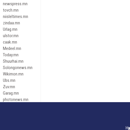
newspress.mn
tovch.mn
niisleltimes.mn
zindaa.mn
Urlag.mn
ulstor.mn
caak.mn
Medeel.mn
Today.mn
Shuurhai.mn
Solongonews.mn
Wikimon.mn
Ubs.mn
Zuv.mn
Garag.mn
photonews.mn
Duuren.mn
tugeene
leadnews
Tusgaar.mn
Нү