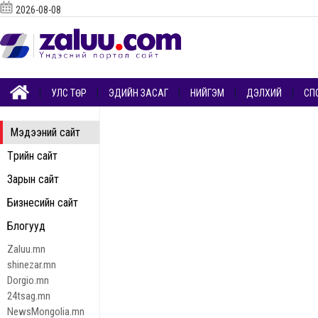
2026-08-08
УЛС ТӨР
ЭДИЙН ЗАСАГ
НИЙГЭМ
ДЭЛХИЙ
СП
Мэдээний сайт
Төрийн сайт
Зарын сайт
Бизнесийн сайт
Блогууд
Zaluu.mn
shinezar.mn
Dorgio.mn
24tsag.mn
NewsMongolia.mn