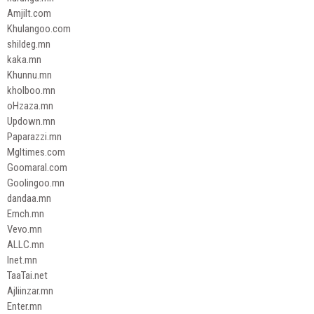
Amjilt.com
Khulangoo.com
shildeg.mn
kaka.mn
Khunnu.mn
kholboo.mn
oHzaza.mn
Updown.mn
Paparazzi.mn
Mgltimes.com
Goomaral.com
Goolingoo.mn
dandaa.mn
Emch.mn
Vevo.mn
ALLC.mn
Inet.mn
TaaTai.net
Ajliinzar.mn
Enter.mn