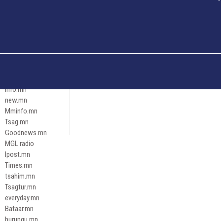
Och.mn
Erdenettoday.mn
Orloo.mn
zox.mn
Emneleg.mn
Эрх зүй
Ontslokh.mn
Assa.mn
info.mn
new.mn
Mminfo.mn
Tsag.mn
Goodnews.mn
MGL radio
Ipost.mn
Times.mn
tsahim.mn
Tsagtur.mn
everyday.mn
Bataar.mn
hurungu.mn