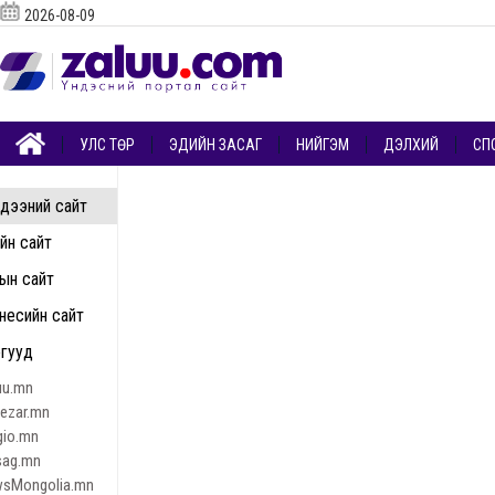
2026-08-09
УЛС ТӨР
ЭДИЙН ЗАСАГ
НИЙГЭМ
ДЭЛХИЙ
СП
дээний сайт
ийн сайт
ын сайт
несийн сайт
гууд
uu.mn
nezar.mn
gio.mn
sag.mn
sMongolia.mn