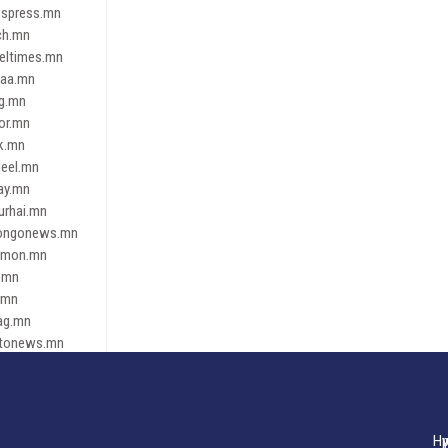
spress.mn
ch.mn
leltimes.mn
daa.mn
ag.mn
or.mn
k.mn
eel.mn
ay.mn
urhai.mn
ongonews.mn
imon.mn
.mn
.mn
ag.mn
tonews.mn
ren.mn
eene
dnews
gaar.mn
Нү