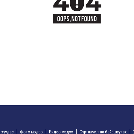
үр хуудас
Фото мэдээ
Видео мэдээ
Сурталчилгаа байршуулах