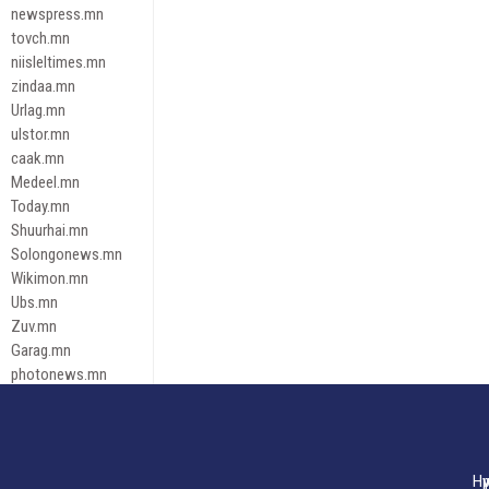
newspress.mn
tovch.mn
niisleltimes.mn
zindaa.mn
Urlag.mn
ulstor.mn
caak.mn
Medeel.mn
Today.mn
Shuurhai.mn
Solongonews.mn
Wikimon.mn
Ubs.mn
Zuv.mn
Garag.mn
photonews.mn
Duuren.mn
tugeene
leadnews
Tusgaar.mn
Нү