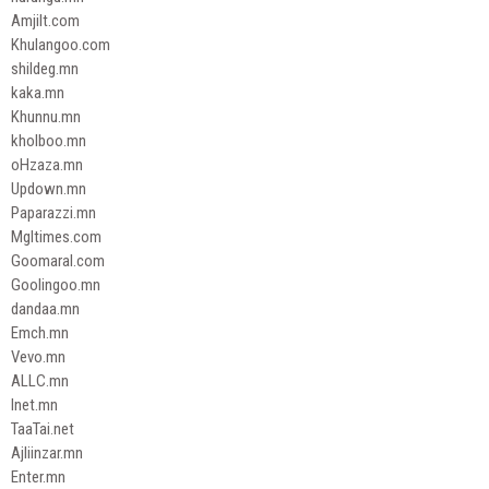
Amjilt.com
Khulangoo.com
shildeg.mn
kaka.mn
Khunnu.mn
kholboo.mn
oHzaza.mn
Updown.mn
Paparazzi.mn
Mgltimes.com
Goomaral.com
Goolingoo.mn
dandaa.mn
Emch.mn
Vevo.mn
ALLC.mn
Inet.mn
TaaTai.net
Ajliinzar.mn
Enter.mn