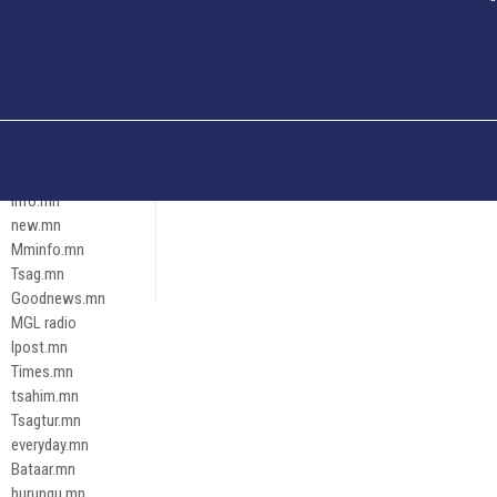
Och.mn
Erdenettoday.mn
Orloo.mn
zox.mn
Emneleg.mn
Эрх зүй
Ontslokh.mn
Assa.mn
info.mn
new.mn
Mminfo.mn
Tsag.mn
Goodnews.mn
MGL radio
Ipost.mn
Times.mn
tsahim.mn
Tsagtur.mn
everyday.mn
Bataar.mn
hurungu.mn