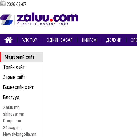
2026-08-07
УЛС ТӨР
ЭДИЙН ЗАСАГ
НИЙГЭМ
ДЭЛХИЙ
СП
Мэдээний сайт
Төрийн сайт
Зарын сайт
Бизнесийн сайт
Блогууд
Zaluu.mn
shinezar.mn
Dorgio.mn
24tsag.mn
NewsMongolia.mn