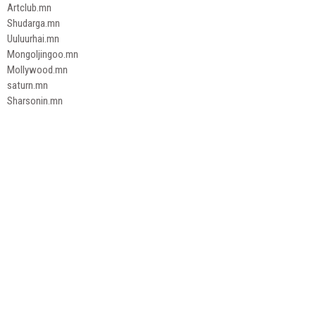
Artclub.mn
Shudarga.mn
Uuluurhai.mn
Mongoljingoo.mn
Mollywood.mn
saturn.mn
Sharsonin.mn