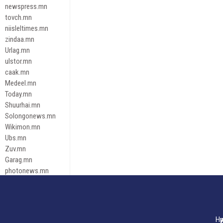
newspress.mn
tovch.mn
niisleltimes.mn
zindaa.mn
Urlag.mn
ulstor.mn
caak.mn
Medeel.mn
Today.mn
Shuurhai.mn
Solongonews.mn
Wikimon.mn
Ubs.mn
Zuv.mn
Garag.mn
photonews.mn
Duuren.mn
tugeene
leadnews
Tusgaar.mn
Нү