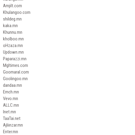
Amjilt.com
Khulangoo.com
shildeg.mn
kaka.mn
Khunnu.mn
kholboo.mn
oHzaza.mn
Updown.mn
Paparazzi.mn
Mgltimes.com
Goomaral.com
Goolingoo.mn
dandaa.mn
Emch.mn
Vevo.mn
ALLC.mn
Inet.mn
TaaTai.net
Ajliinzar.mn
Enter.mn