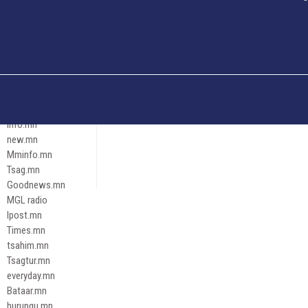
Och.mn
Erdenettoday.mn
Orloo.mn
zox.mn
Emneleg.mn
Эрх зүй
Ontslokh.mn
Assa.mn
info.mn
new.mn
Mminfo.mn
Tsag.mn
Goodnews.mn
MGL radio
Ipost.mn
Times.mn
tsahim.mn
Tsagtur.mn
everyday.mn
Bataar.mn
hurungu.mn