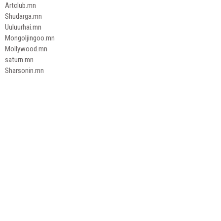
Artclub.mn
Shudarga.mn
Uuluurhai.mn
Mongoljingoo.mn
Mollywood.mn
saturn.mn
Sharsonin.mn