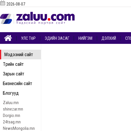
2026-08-07
УЛС ТӨР
ЭДИЙН ЗАСАГ
НИЙГЭМ
ДЭЛХИЙ
СП
Мэдээний сайт
Төрийн сайт
Зарын сайт
Бизнесийн сайт
Блогууд
Zaluu.mn
shinezar.mn
Dorgio.mn
24tsag.mn
NewsMongolia.mn