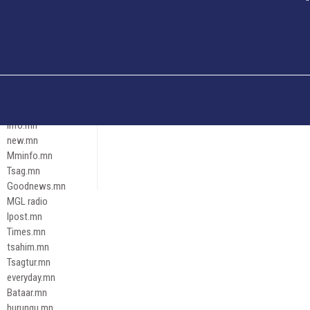
Och.mn
Erdenettoday.mn
Orloo.mn
zox.mn
Emneleg.mn
Эрх зүй
Ontslokh.mn
Assa.mn
info.mn
new.mn
Mminfo.mn
Tsag.mn
Goodnews.mn
MGL radio
Ipost.mn
Times.mn
tsahim.mn
Tsagtur.mn
everyday.mn
Bataar.mn
hurungu.mn