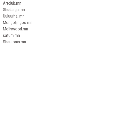
Artclub.mn
Shudarga.mn
Uuluurhai.mn
Mongoljingoo.mn
Mollywood.mn
saturn.mn
Sharsonin.mn