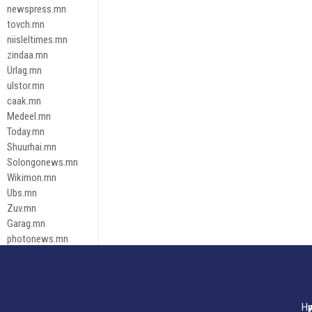
newspress.mn
tovch.mn
niisleltimes.mn
zindaa.mn
Urlag.mn
ulstor.mn
caak.mn
Medeel.mn
Today.mn
Shuurhai.mn
Solongonews.mn
Wikimon.mn
Ubs.mn
Zuv.mn
Garag.mn
photonews.mn
Duuren.mn
tugeene
leadnews
Tusgaar.mn
Нү