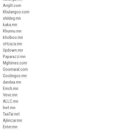
Amjilt.com
Khulangoo.com
shildeg.mn
kaka.mn
Khunnu.mn
kholboo.mn
oHzaza.mn
Updown.mn
Paparazzi.mn
Mgltimes.com
Goomaral.com
Goolingoo.mn
dandaa.mn
Emch.mn
Vevo.mn
ALLC.mn
Inet.mn
TaaTai.net
Ajliinzar.mn
Enter.mn