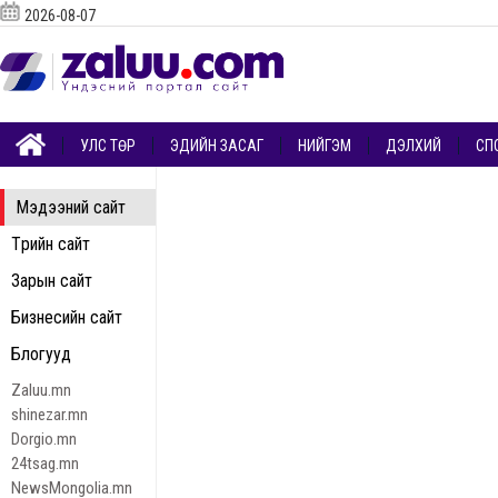
2026-08-07
УЛС ТӨР
ЭДИЙН ЗАСАГ
НИЙГЭМ
ДЭЛХИЙ
СП
Мэдээний сайт
Төрийн сайт
Зарын сайт
Бизнесийн сайт
Блогууд
Zaluu.mn
shinezar.mn
Dorgio.mn
24tsag.mn
NewsMongolia.mn