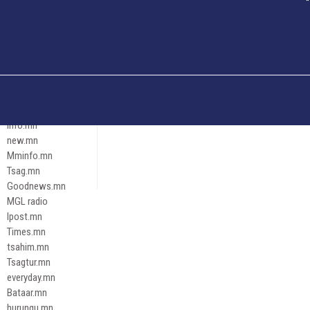
Och.mn
Erdenettoday.mn
Orloo.mn
zox.mn
Emneleg.mn
Эрх зүй
Ontslokh.mn
Assa.mn
info.mn
new.mn
Mminfo.mn
Tsag.mn
Goodnews.mn
MGL radio
Ipost.mn
Times.mn
tsahim.mn
Tsagtur.mn
everyday.mn
Bataar.mn
hurungu.mn