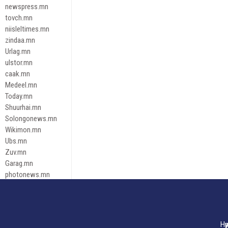
newspress.mn
tovch.mn
niisleltimes.mn
zindaa.mn
Urlag.mn
ulstor.mn
caak.mn
Medeel.mn
Today.mn
Shuurhai.mn
Solongonews.mn
Wikimon.mn
Ubs.mn
Zuv.mn
Garag.mn
photonews.mn
Duuren.mn
tugeene
leadnews
Tusgaar.mn
Нү