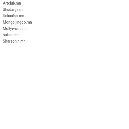
Artclub.mn
Shudarga.mn
Uuluurhai.mn
Mongoljingoo.mn
Mollywood.mn
saturn.mn
Sharsonin.mn