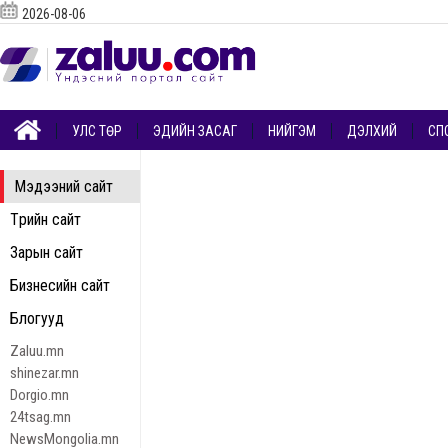
2026-08-06
УЛС ТӨР
ЭДИЙН ЗАСАГ
НИЙГЭМ
ДЭЛХИЙ
СП
Мэдээний сайт
Төрийн сайт
Зарын сайт
Бизнесийн сайт
Блогууд
Zaluu.mn
shinezar.mn
Dorgio.mn
24tsag.mn
NewsMongolia.mn