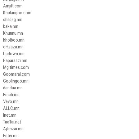
Amjilt.com
Khulangoo.com
shildeg.mn
kaka.mn
Khunnu.mn
kholboo.mn
oHzaza.mn
Updown.mn
Paparazzi.mn
Mgltimes.com
Goomaral.com
Goolingoo.mn
dandaa.mn
Emch.mn
Vevo.mn
ALLC.mn
Inet.mn
TaaTai.net
Ajliinzar.mn
Enter.mn