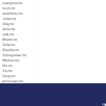
newspress.mn
tovch.mn
niisleltimes.mn
zindaa.mn
Urlag.mn
ulstor.mn
caak.mn
Medeel.mn
Today.mn
Shuurhai.mn
Solongonews.mn
Wikimon.mn
Ubs.mn
Zuv.mn
Garag.mn
photonews.mn
Duuren.mn
tugeene
leadnews
Tusgaar.mn
Нү