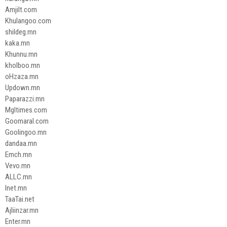
Amjilt.com
Khulangoo.com
shildeg.mn
kaka.mn
Khunnu.mn
kholboo.mn
oHzaza.mn
Updown.mn
Paparazzi.mn
Mgltimes.com
Goomaral.com
Goolingoo.mn
dandaa.mn
Emch.mn
Vevo.mn
ALLC.mn
Inet.mn
TaaTai.net
Ajliinzar.mn
Enter.mn