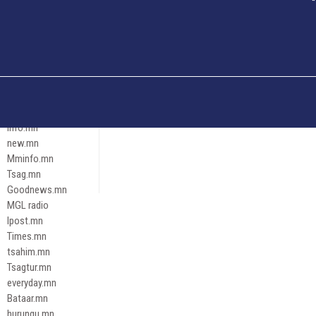
Och.mn
Erdenettoday.mn
Orloo.mn
zox.mn
Emneleg.mn
Эрх зүй
Ontslokh.mn
Assa.mn
info.mn
new.mn
Mminfo.mn
Tsag.mn
Goodnews.mn
MGL radio
Ipost.mn
Times.mn
tsahim.mn
Tsagtur.mn
everyday.mn
Bataar.mn
hurungu.mn