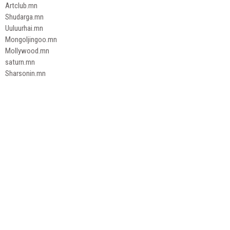
Artclub.mn
Shudarga.mn
Uuluurhai.mn
Mongoljingoo.mn
Mollywood.mn
saturn.mn
Sharsonin.mn