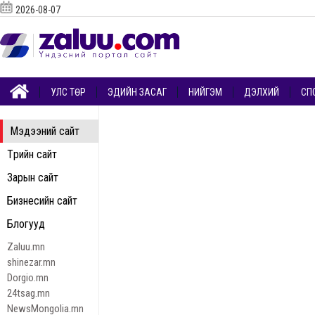
2026-08-07
УЛС ТӨР
ЭДИЙН ЗАСАГ
НИЙГЭМ
ДЭЛХИЙ
СП
Мэдээний сайт
Төрийн сайт
Зарын сайт
Бизнесийн сайт
Блогууд
Zaluu.mn
shinezar.mn
Dorgio.mn
24tsag.mn
NewsMongolia.mn