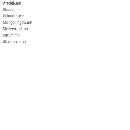
Artclub.mn
Shudarga.mn
Uuluurhai.mn
Mongoljingoo.mn
Mollywood.mn
saturn.mn
Sharsonin.mn