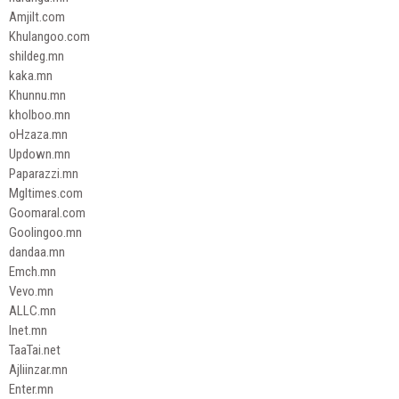
Amjilt.com
Khulangoo.com
shildeg.mn
kaka.mn
Khunnu.mn
kholboo.mn
oHzaza.mn
Updown.mn
Paparazzi.mn
Mgltimes.com
Goomaral.com
Goolingoo.mn
dandaa.mn
Emch.mn
Vevo.mn
ALLC.mn
Inet.mn
TaaTai.net
Ajliinzar.mn
Enter.mn