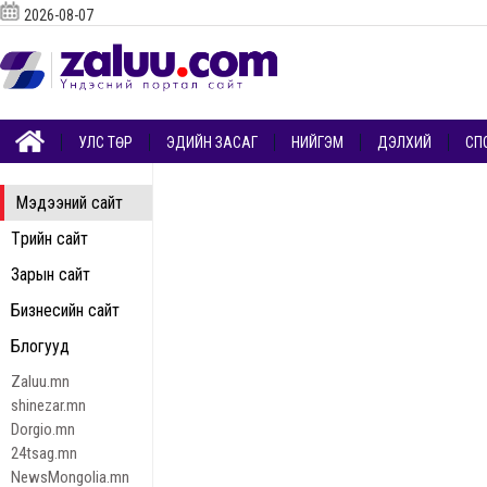
2026-08-07
УЛС ТӨР
ЭДИЙН ЗАСАГ
НИЙГЭМ
ДЭЛХИЙ
СП
Мэдээний сайт
Төрийн сайт
Зарын сайт
Бизнесийн сайт
Блогууд
Zaluu.mn
shinezar.mn
Dorgio.mn
24tsag.mn
NewsMongolia.mn