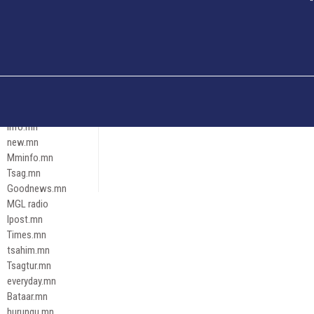
Och.mn
Erdenettoday.mn
Orloo.mn
zox.mn
Emneleg.mn
Эрх зүй
Ontslokh.mn
Assa.mn
info.mn
new.mn
Mminfo.mn
Tsag.mn
Goodnews.mn
MGL radio
Ipost.mn
Times.mn
tsahim.mn
Tsagtur.mn
everyday.mn
Bataar.mn
hurungu.mn