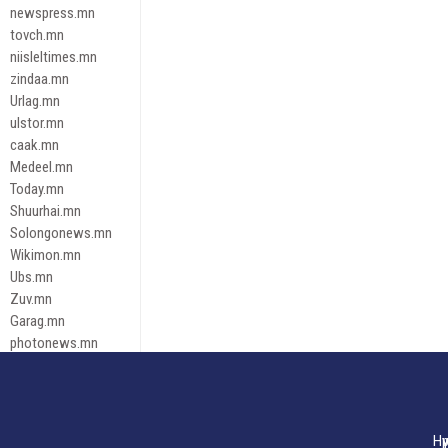
newspress.mn
tovch.mn
niisleltimes.mn
zindaa.mn
Urlag.mn
ulstor.mn
caak.mn
Medeel.mn
Today.mn
Shuurhai.mn
Solongonews.mn
Wikimon.mn
Ubs.mn
Zuv.mn
Garag.mn
photonews.mn
Duuren.mn
tugeene
leadnews
Tusgaar.mn
Нү