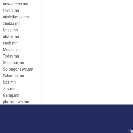
newspress.mn
tovch.mn
niisleltimes.mn
zindaa.mn
Urlag.mn
ulstor.mn
caak.mn
Medeel.mn
Today.mn
Shuurhai.mn
Solongonews.mn
Wikimon.mn
Ubs.mn
Zuv.mn
Garag.mn
photonews.mn
Duuren.mn
tugeene
leadnews
Tusgaar.mn
Нү