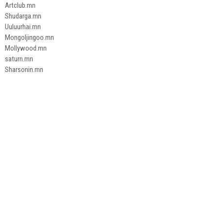
Artclub.mn
Shudarga.mn
Uuluurhai.mn
Mongoljingoo.mn
Mollywood.mn
saturn.mn
Sharsonin.mn