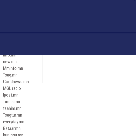
Och.mn
Erdenettoday.mn
Orloo.mn
zox.mn
Emneleg.mn
Эрх зүй
Ontslokh.mn
Assa.mn
info.mn
new.mn
Mminfo.mn
Tsag.mn
Goodnews.mn
MGL radio
Ipost.mn
Times.mn
tsahim.mn
Tsagtur.mn
everyday.mn
Bataar.mn
hurungu.mn