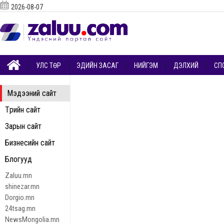
2026-08-07
УЛС ТӨР
ЭДИЙН ЗАСАГ
НИЙГЭМ
ДЭЛХИЙ
СП
Мэдээний сайт
Төрийн сайт
Зарын сайт
Бизнесийн сайт
Блогууд
Zaluu.mn
shinezar.mn
Dorgio.mn
24tsag.mn
NewsMongolia.mn