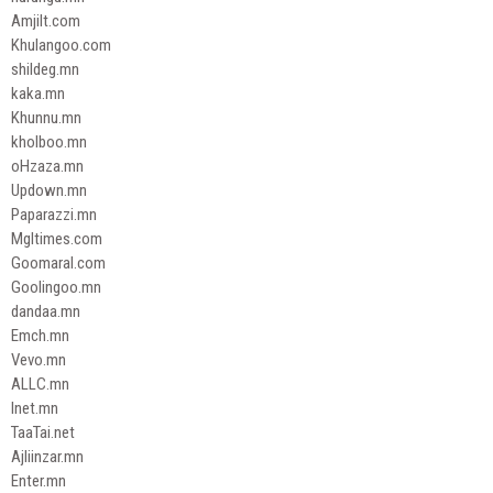
Amjilt.com
Khulangoo.com
shildeg.mn
kaka.mn
Khunnu.mn
kholboo.mn
oHzaza.mn
Updown.mn
Paparazzi.mn
Mgltimes.com
Goomaral.com
Goolingoo.mn
dandaa.mn
Emch.mn
Vevo.mn
ALLC.mn
Inet.mn
TaaTai.net
Ajliinzar.mn
Enter.mn