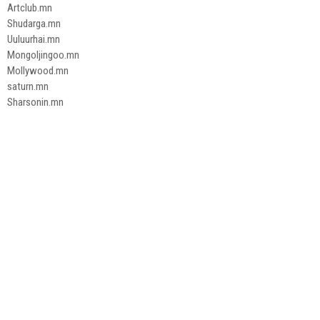
Artclub.mn
Shudarga.mn
Uuluurhai.mn
Mongoljingoo.mn
Mollywood.mn
saturn.mn
Sharsonin.mn