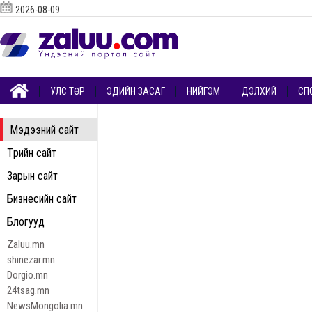
2026-08-09
УЛС ТӨР
ЭДИЙН ЗАСАГ
НИЙГЭМ
ДЭЛХИЙ
СП
Мэдээний сайт
Төрийн сайт
Зарын сайт
Бизнесийн сайт
Блогууд
Zaluu.mn
shinezar.mn
Dorgio.mn
24tsag.mn
NewsMongolia.mn