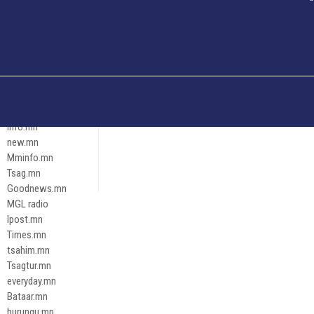
Och.mn
Erdenettoday.mn
Orloo.mn
zox.mn
Emneleg.mn
Эрх зүй
Ontslokh.mn
Assa.mn
info.mn
new.mn
Mminfo.mn
Tsag.mn
Goodnews.mn
MGL radio
Ipost.mn
Times.mn
tsahim.mn
Tsagtur.mn
everyday.mn
Bataar.mn
hurungu.mn