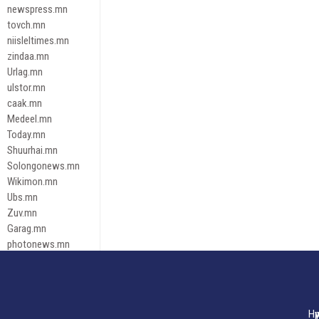
newspress.mn
tovch.mn
niisleltimes.mn
zindaa.mn
Urlag.mn
ulstor.mn
caak.mn
Medeel.mn
Today.mn
Shuurhai.mn
Solongonews.mn
Wikimon.mn
Ubs.mn
Zuv.mn
Garag.mn
photonews.mn
Duuren.mn
tugeene
leadnews
Tusgaar.mn
Нү