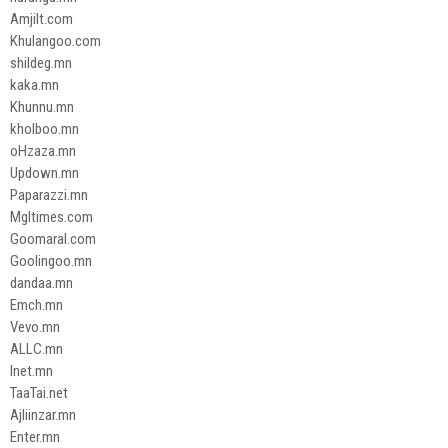
Amjilt.com
Khulangoo.com
shildeg.mn
kaka.mn
Khunnu.mn
kholboo.mn
oHzaza.mn
Updown.mn
Paparazzi.mn
Mgltimes.com
Goomaral.com
Goolingoo.mn
dandaa.mn
Emch.mn
Vevo.mn
ALLC.mn
Inet.mn
TaaTai.net
Ajliinzar.mn
Enter.mn