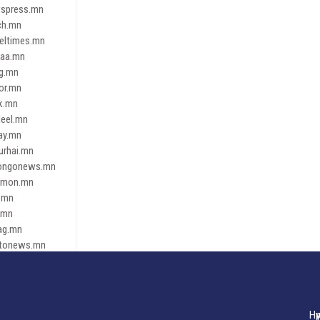
spress.mn
ch.mn
leltimes.mn
daa.mn
ag.mn
or.mn
k.mn
eel.mn
ay.mn
urhai.mn
ongonews.mn
imon.mn
.mn
.mn
ag.mn
tonews.mn
ren.mn
eene
dnews
gaar.mn
Нү