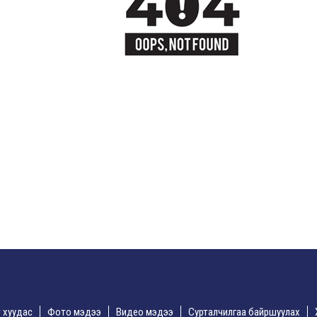
үр хуудас
Фото мэдээ
Видео мэдээ
Сурталчилгаа байршуулах