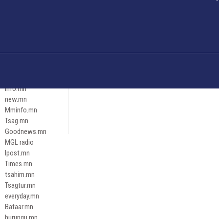
Och.mn
Erdenettoday.mn
Orloo.mn
zox.mn
Emneleg.mn
Эрх зүй
Ontslokh.mn
Assa.mn
info.mn
new.mn
Mminfo.mn
Tsag.mn
Goodnews.mn
MGL radio
Ipost.mn
Times.mn
tsahim.mn
Tsagtur.mn
everyday.mn
Bataar.mn
hurungu.mn