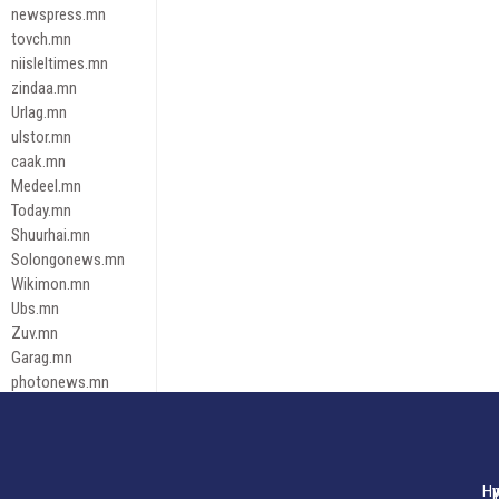
newspress.mn
tovch.mn
niisleltimes.mn
zindaa.mn
Urlag.mn
ulstor.mn
caak.mn
Medeel.mn
Today.mn
Shuurhai.mn
Solongonews.mn
Wikimon.mn
Ubs.mn
Zuv.mn
Garag.mn
photonews.mn
Duuren.mn
tugeene
leadnews
Tusgaar.mn
Нү