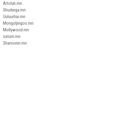
Artclub.mn
Shudarga.mn
Uuluurhai.mn
Mongoljingoo.mn
Mollywood.mn
saturn.mn
Sharsonin.mn