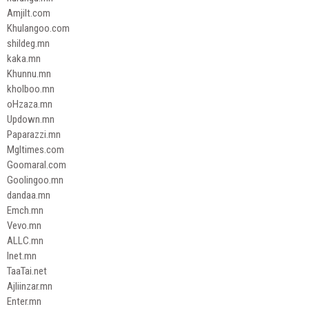
Amjilt.com
Khulangoo.com
shildeg.mn
kaka.mn
Khunnu.mn
kholboo.mn
oHzaza.mn
Updown.mn
Paparazzi.mn
Mgltimes.com
Goomaral.com
Goolingoo.mn
dandaa.mn
Emch.mn
Vevo.mn
ALLC.mn
Inet.mn
TaaTai.net
Ajliinzar.mn
Enter.mn