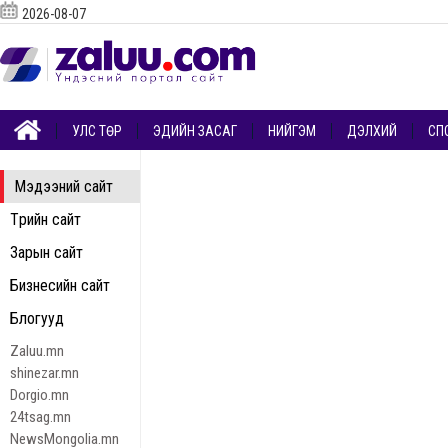
2026-08-07
УЛС ТӨР
ЭДИЙН ЗАСАГ
НИЙГЭМ
ДЭЛХИЙ
СП
Мэдээний сайт
Төрийн сайт
Зарын сайт
Бизнесийн сайт
Блогууд
Zaluu.mn
shinezar.mn
Dorgio.mn
24tsag.mn
NewsMongolia.mn