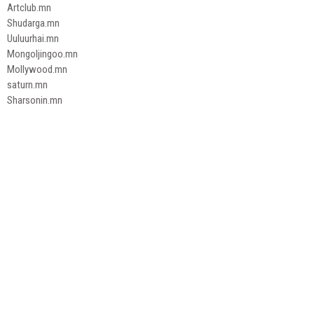
Artclub.mn
Shudarga.mn
Uuluurhai.mn
Mongoljingoo.mn
Mollywood.mn
saturn.mn
Sharsonin.mn