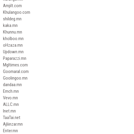
Amjilt.com
Khulangoo.com
shildeg.mn
kaka.mn
Khunnu.mn
kholboo.mn
oHzaza.mn
Updown.mn
Paparazzi.mn
Mgltimes.com
Goomaral.com
Goolingoo.mn
dandaa.mn
Emch.mn
Vevo.mn
ALLC.mn
Inet.mn
TaaTai.net
Ajliinzar.mn
Enter.mn