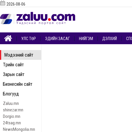
2026-08-06
УЛС ТӨР
ЭДИЙН ЗАСАГ
НИЙГЭМ
ДЭЛХИЙ
СП
Мэдээний сайт
Төрийн сайт
Зарын сайт
Бизнесийн сайт
Блогууд
Zaluu.mn
shinezar.mn
Dorgio.mn
24tsag.mn
NewsMongolia.mn