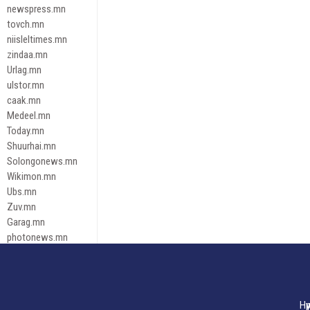
newspress.mn
tovch.mn
niisleltimes.mn
zindaa.mn
Urlag.mn
ulstor.mn
caak.mn
Medeel.mn
Today.mn
Shuurhai.mn
Solongonews.mn
Wikimon.mn
Ubs.mn
Zuv.mn
Garag.mn
photonews.mn
Duuren.mn
tugeene
leadnews
Tusgaar.mn
Нү