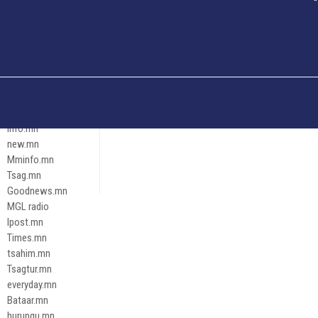
Och.mn
Erdenettoday.mn
Orloo.mn
zox.mn
Emneleg.mn
Эрх зүй
Ontslokh.mn
Assa.mn
info.mn
new.mn
Mminfo.mn
Tsag.mn
Goodnews.mn
MGL radio
Ipost.mn
Times.mn
tsahim.mn
Tsagtur.mn
everyday.mn
Bataar.mn
hurungu.mn