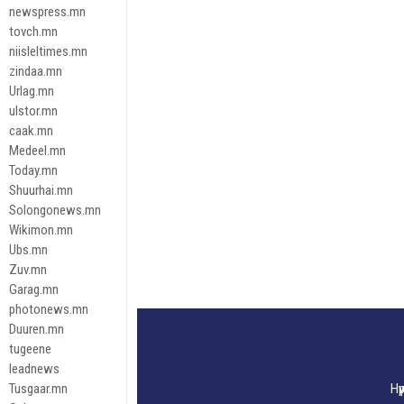
newspress.mn
tovch.mn
niisleltimes.mn
zindaa.mn
Urlag.mn
ulstor.mn
caak.mn
Medeel.mn
Today.mn
Shuurhai.mn
Solongonews.mn
Wikimon.mn
Ubs.mn
Zuv.mn
Garag.mn
photonews.mn
Duuren.mn
tugeene
leadnews
Tusgaar.mn
Нү