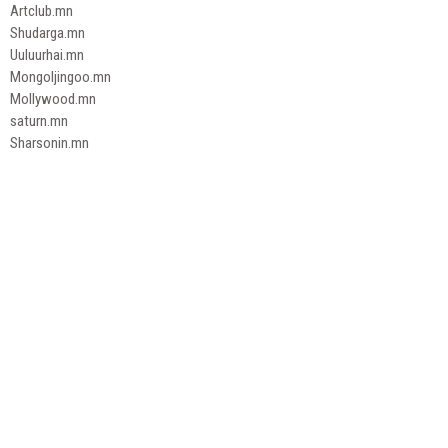
Artclub.mn
Shudarga.mn
Uuluurhai.mn
Mongoljingoo.mn
Mollywood.mn
saturn.mn
Sharsonin.mn