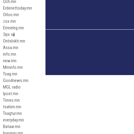
Och.mn
Erdenettoday.mn
Orloo.mn
zox.mn
Emneleg.mn
Эрх зүй
Ontslokh.mn
Assa.mn
info.mn
new.mn
Mminfo.mn
Tsag.mn
Goodnews.mn
MGL radio
Ipost.mn
Times.mn
tsahim.mn
Tsagtur.mn
everyday.mn
Bataar.mn
hurungu.mn