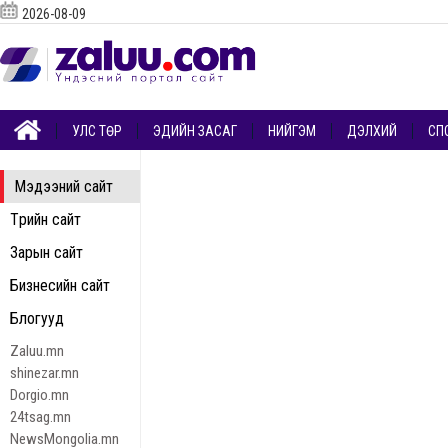
2026-08-09
УЛС ТӨР
ЭДИЙН ЗАСАГ
НИЙГЭМ
ДЭЛХИЙ
СП
Мэдээний сайт
Төрийн сайт
Зарын сайт
Бизнесийн сайт
Блогууд
Zaluu.mn
shinezar.mn
Dorgio.mn
24tsag.mn
NewsMongolia.mn