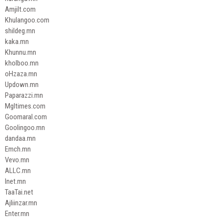
Amjilt.com
Khulangoo.com
shildeg.mn
kaka.mn
Khunnu.mn
kholboo.mn
oHzaza.mn
Updown.mn
Paparazzi.mn
Mgltimes.com
Goomaral.com
Goolingoo.mn
dandaa.mn
Emch.mn
Vevo.mn
ALLC.mn
Inet.mn
TaaTai.net
Ajliinzar.mn
Enter.mn