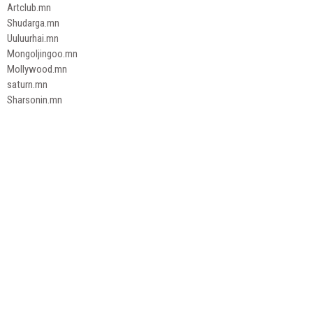
Artclub.mn
Shudarga.mn
Uuluurhai.mn
Mongoljingoo.mn
Mollywood.mn
saturn.mn
Sharsonin.mn