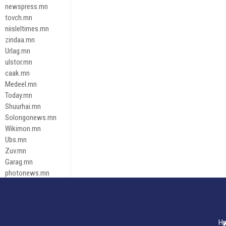
newspress.mn
tovch.mn
niisleltimes.mn
zindaa.mn
Urlag.mn
ulstor.mn
caak.mn
Medeel.mn
Today.mn
Shuurhai.mn
Solongonews.mn
Wikimon.mn
Ubs.mn
Zuv.mn
Garag.mn
photonews.mn
Duuren.mn
tugeene
leadnews
Tusgaar.mn
Нү