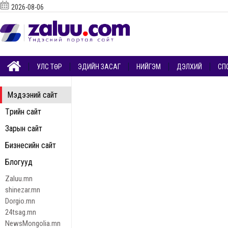
2026-08-06
УЛС ТӨР
ЭДИЙН ЗАСАГ
НИЙГЭМ
ДЭЛХИЙ
СП
Мэдээний сайт
Төрийн сайт
Зарын сайт
Бизнесийн сайт
Блогууд
Zaluu.mn
shinezar.mn
Dorgio.mn
24tsag.mn
NewsMongolia.mn