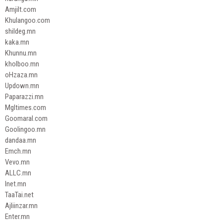
Amjilt.com
Khulangoo.com
shildeg.mn
kaka.mn
Khunnu.mn
kholboo.mn
oHzaza.mn
Updown.mn
Paparazzi.mn
Mgltimes.com
Goomaral.com
Goolingoo.mn
dandaa.mn
Emch.mn
Vevo.mn
ALLC.mn
Inet.mn
TaaTai.net
Ajliinzar.mn
Enter.mn