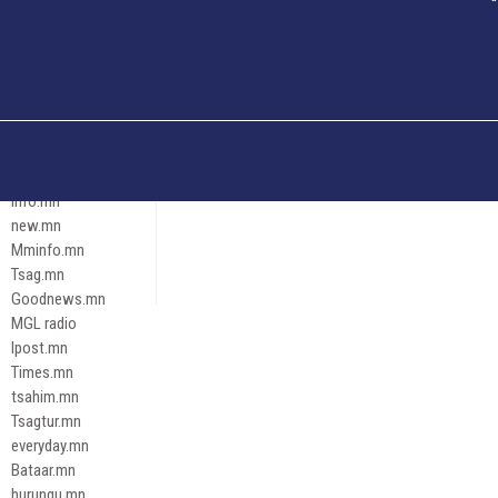
Och.mn
Erdenettoday.mn
Orloo.mn
zox.mn
Emneleg.mn
Эрх зүй
Ontslokh.mn
Assa.mn
info.mn
new.mn
Mminfo.mn
Tsag.mn
Goodnews.mn
MGL radio
Ipost.mn
Times.mn
tsahim.mn
Tsagtur.mn
everyday.mn
Bataar.mn
hurungu.mn