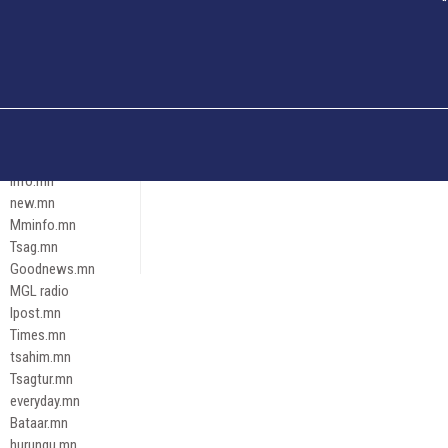
Och.mn
Erdenettoday.mn
Orloo.mn
zox.mn
Emneleg.mn
Эрх зүй
Ontslokh.mn
Assa.mn
info.mn
new.mn
Mminfo.mn
Tsag.mn
Goodnews.mn
MGL radio
Ipost.mn
Times.mn
tsahim.mn
Tsagtur.mn
everyday.mn
Bataar.mn
hurungu.mn