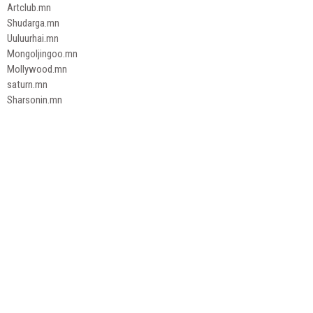
Artclub.mn
Shudarga.mn
Uuluurhai.mn
Mongoljingoo.mn
Mollywood.mn
saturn.mn
Sharsonin.mn