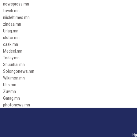
newspress.mn
tovch.mn
niisleltimes.mn
zindaa.mn
Urlag.mn
ulstor.mn
caak.mn
Medeel.mn
Today.mn
Shuurhai.mn
Solongonews.mn
Wikimon.mn
Ubs.mn
Zuv.mn
Garag.mn
photonews.mn
Duuren.mn
tugeene
leadnews
Tusgaar.mn
Нү