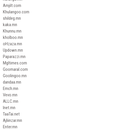
Amjilt.com
Khulangoo.com
shildeg.mn
kaka.mn
Khunnu.mn
kholboo.mn
oHzaza.mn
Updown.mn
Paparazzi.mn
Mgltimes.com
Goomaral.com
Goolingoo.mn
dandaa.mn
Emch.mn
Vevo.mn
ALLC.mn
Inet.mn
TaaTai.net
Ajliinzar.mn
Enter.mn