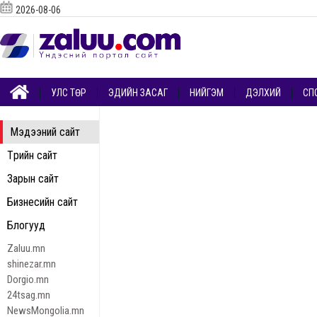
2026-08-06
УЛС ТӨР
ЭДИЙН ЗАСАГ
НИЙГЭМ
ДЭЛХИЙ
СП
Мэдээний сайт
Төрийн сайт
Зарын сайт
Бизнесийн сайт
Блогууд
Zaluu.mn
shinezar.mn
Dorgio.mn
24tsag.mn
NewsMongolia.mn