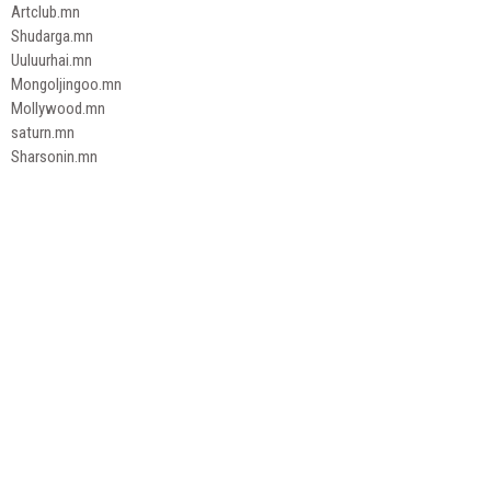
Artclub.mn
Shudarga.mn
Uuluurhai.mn
Mongoljingoo.mn
Mollywood.mn
saturn.mn
Sharsonin.mn