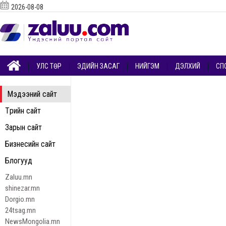
2026-08-08
УЛС ТӨР
ЭДИЙН ЗАСАГ
НИЙГЭМ
ДЭЛХИЙ
СП
Мэдээний сайт
Төрийн сайт
Зарын сайт
Бизнесийн сайт
Блогууд
Zaluu.mn
shinezar.mn
Dorgio.mn
24tsag.mn
NewsMongolia.mn