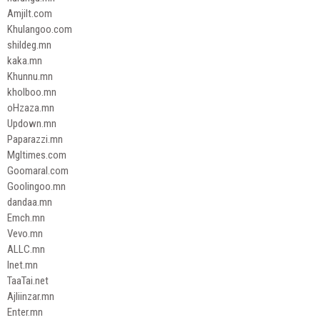
Amjilt.com
Khulangoo.com
shildeg.mn
kaka.mn
Khunnu.mn
kholboo.mn
oHzaza.mn
Updown.mn
Paparazzi.mn
Mgltimes.com
Goomaral.com
Goolingoo.mn
dandaa.mn
Emch.mn
Vevo.mn
ALLC.mn
Inet.mn
TaaTai.net
Ajliinzar.mn
Enter.mn