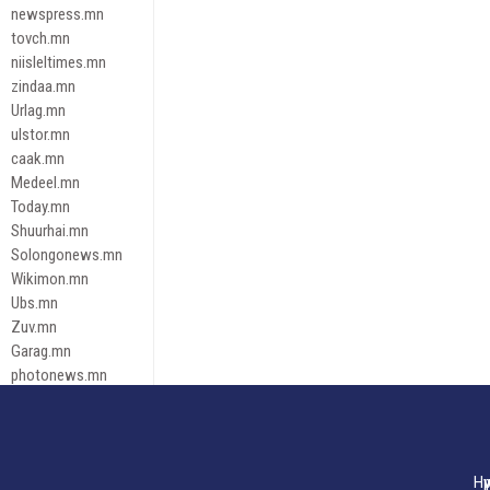
newspress.mn
tovch.mn
niisleltimes.mn
zindaa.mn
Urlag.mn
ulstor.mn
caak.mn
Medeel.mn
Today.mn
Shuurhai.mn
Solongonews.mn
Wikimon.mn
Ubs.mn
Zuv.mn
Garag.mn
photonews.mn
Duuren.mn
tugeene
leadnews
Tusgaar.mn
Нү