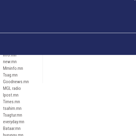
Och.mn
Erdenettoday.mn
Orloo.mn
zox.mn
Emneleg.mn
Эрх зүй
Ontslokh.mn
Assa.mn
info.mn
new.mn
Mminfo.mn
Tsag.mn
Goodnews.mn
MGL radio
Ipost.mn
Times.mn
tsahim.mn
Tsagtur.mn
everyday.mn
Bataar.mn
hurungu.mn