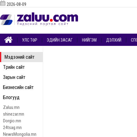
2026-08-09
УЛС ТӨР
ЭДИЙН ЗАСАГ
НИЙГЭМ
ДЭЛХИЙ
СП
Мэдээний сайт
Төрийн сайт
Зарын сайт
Бизнесийн сайт
Блогууд
Zaluu.mn
shinezar.mn
Dorgio.mn
24tsag.mn
NewsMongolia.mn