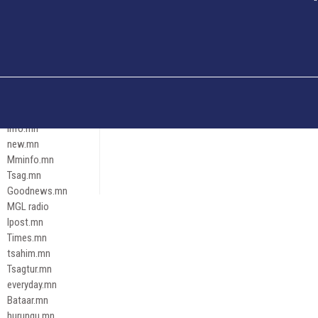
Och.mn
Erdenettoday.mn
Orloo.mn
zox.mn
Emneleg.mn
Эрх зүй
Ontslokh.mn
Assa.mn
info.mn
new.mn
Mminfo.mn
Tsag.mn
Goodnews.mn
MGL radio
Ipost.mn
Times.mn
tsahim.mn
Tsagtur.mn
everyday.mn
Bataar.mn
hurungu.mn