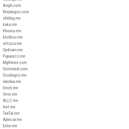
Amjilt.com
Khulangoo.com
shildeg.mn
kaka.mn
Khunnu.mn
kholboo.mn
oHzaza.mn
Updown.mn
Paparazzi.mn
Mgltimes.com
Goomaral.com
Goolingoo.mn
dandaa.mn
Emch.mn
Vevo.mn
ALLC.mn
Inet.mn
TaaTai.net
Ajliinzar.mn
Enter.mn