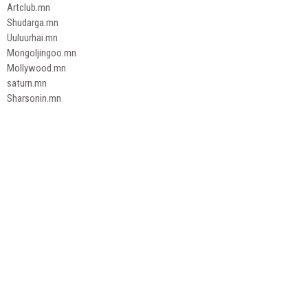
Artclub.mn
Shudarga.mn
Uuluurhai.mn
Mongoljingoo.mn
Mollywood.mn
saturn.mn
Sharsonin.mn