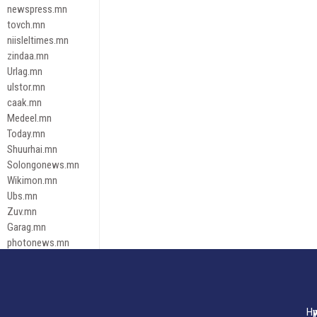
newspress.mn
tovch.mn
niisleltimes.mn
zindaa.mn
Urlag.mn
ulstor.mn
caak.mn
Medeel.mn
Today.mn
Shuurhai.mn
Solongonews.mn
Wikimon.mn
Ubs.mn
Zuv.mn
Garag.mn
photonews.mn
Duuren.mn
tugeene
leadnews
Tusgaar.mn
Нү