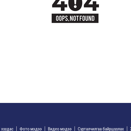
үр хуудас
Фото мэдээ
Видео мэдээ
Сурталчилгаа байршуулах