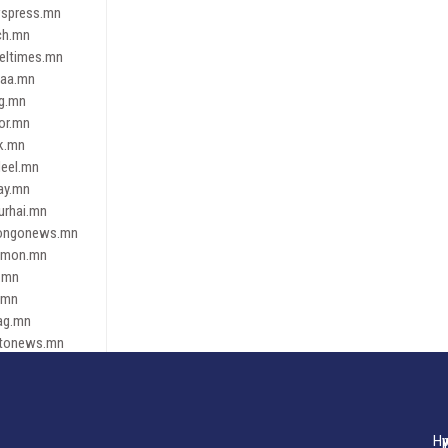
spress.mn
ch.mn
leltimes.mn
daa.mn
ag.mn
or.mn
k.mn
eel.mn
ay.mn
urhai.mn
ongonews.mn
imon.mn
.mn
.mn
ag.mn
tonews.mn
ren.mn
eene
dnews
gaar.mn
Нү