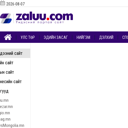
2026-08-07
УЛС ТӨР
ЭДИЙН ЗАСАГ
НИЙГЭМ
ДЭЛХИЙ
СП
дээний сайт
ийн сайт
ын сайт
несийн сайт
гууд
uu.mn
nezar.mn
gio.mn
sag.mn
sMongolia.mn