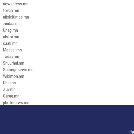
newspress.mn
tovch.mn
niisleltimes.mn
zindaa.mn
Urlag.mn
ulstor.mn
caak.mn
Medeel.mn
Today.mn
Shuurhai.mn
Solongonews.mn
Wikimon.mn
Ubs.mn
Zuv.mn
Garag.mn
photonews.mn
Duuren.mn
tugeene
leadnews
Tusgaar.mn
Нү