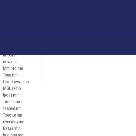
Och.mn
Erdenettoday.mn
Orloo.mn
zox.mn
Emneleg.mn
Эрх зүй
Ontslokh.mn
Assa.mn
info.mn
new.mn
Mminfo.mn
Tsag.mn
Goodnews.mn
MGL radio
Ipost.mn
Times.mn
tsahim.mn
Tsagtur.mn
everyday.mn
Bataar.mn
hurungu.mn