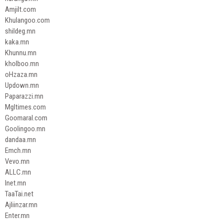
Amjilt.com
Khulangoo.com
shildeg.mn
kaka.mn
Khunnu.mn
kholboo.mn
oHzaza.mn
Updown.mn
Paparazzi.mn
Mgltimes.com
Goomaral.com
Goolingoo.mn
dandaa.mn
Emch.mn
Vevo.mn
ALLC.mn
Inet.mn
TaaTai.net
Ajliinzar.mn
Enter.mn