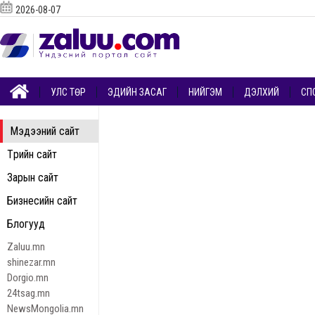
2026-08-07
УЛС ТӨР
ЭДИЙН ЗАСАГ
НИЙГЭМ
ДЭЛХИЙ
СП
Мэдээний сайт
Төрийн сайт
Зарын сайт
Бизнесийн сайт
Блогууд
Zaluu.mn
shinezar.mn
Dorgio.mn
24tsag.mn
NewsMongolia.mn