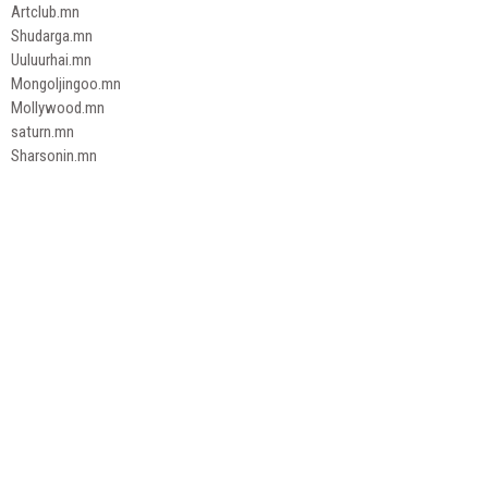
Artclub.mn
Shudarga.mn
Uuluurhai.mn
Mongoljingoo.mn
Mollywood.mn
saturn.mn
Sharsonin.mn