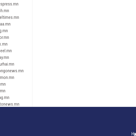
spress.mn
ch.mn
leltimes.mn
daa.mn
ag.mn
or.mn
k.mn
eel.mn
ay.mn
urhai.mn
ongonews.mn
imon.mn
.mn
.mn
ag.mn
tonews.mn
ren.mn
eene
dnews
gaar.mn
Нү