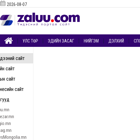
2026-08-07
УЛС ТӨР
ЭДИЙН ЗАСАГ
НИЙГЭМ
ДЭЛХИЙ
СП
дээний сайт
ийн сайт
ын сайт
несийн сайт
гууд
uu.mn
nezar.mn
gio.mn
sag.mn
sMongolia.mn