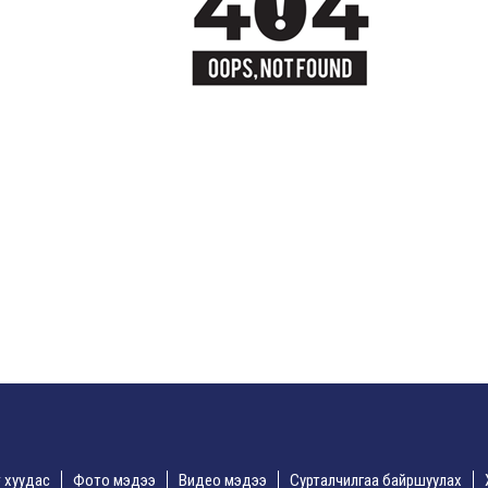
үр хуудас
Фото мэдээ
Видео мэдээ
Сурталчилгаа байршуулах