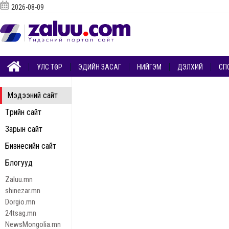
2026-08-09
УЛС ТӨР
ЭДИЙН ЗАСАГ
НИЙГЭМ
ДЭЛХИЙ
СП
Мэдээний сайт
Төрийн сайт
Зарын сайт
Бизнесийн сайт
Блогууд
Zaluu.mn
shinezar.mn
Dorgio.mn
24tsag.mn
NewsMongolia.mn