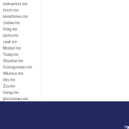
newspress.mn
tovch.mn
niisleltimes.mn
zindaa.mn
Urlag.mn
ulstor.mn
caak.mn
Medeel.mn
Today.mn
Shuurhai.mn
Solongonews.mn
Wikimon.mn
Ubs.mn
Zuv.mn
Garag.mn
photonews.mn
Duuren.mn
tugeene
leadnews
Tusgaar.mn
Нү