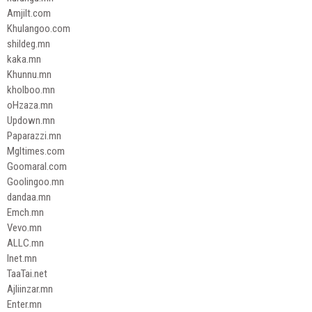
Amjilt.com
Khulangoo.com
shildeg.mn
kaka.mn
Khunnu.mn
kholboo.mn
oHzaza.mn
Updown.mn
Paparazzi.mn
Mgltimes.com
Goomaral.com
Goolingoo.mn
dandaa.mn
Emch.mn
Vevo.mn
ALLC.mn
Inet.mn
TaaTai.net
Ajliinzar.mn
Enter.mn