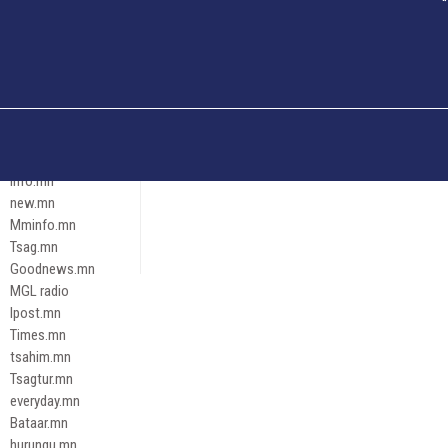
Och.mn
Erdenettoday.mn
Orloo.mn
zox.mn
Emneleg.mn
Эрх зүй
Ontslokh.mn
Assa.mn
info.mn
new.mn
Mminfo.mn
Tsag.mn
Goodnews.mn
MGL radio
Ipost.mn
Times.mn
tsahim.mn
Tsagtur.mn
everyday.mn
Bataar.mn
hurungu.mn