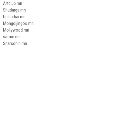
Artclub.mn
Shudarga.mn
Uuluurhai.mn
Mongoljingoo.mn
Mollywood.mn
saturn.mn
Sharsonin.mn