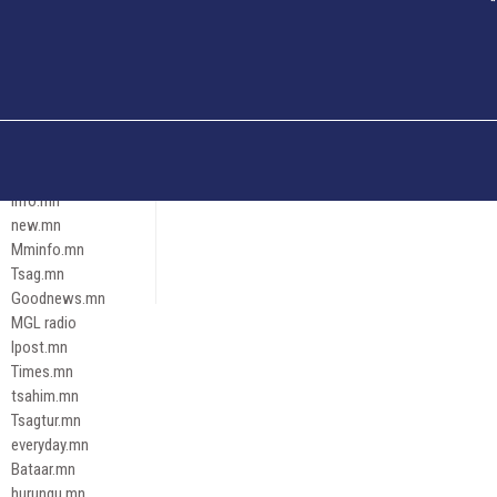
Och.mn
Erdenettoday.mn
Orloo.mn
zox.mn
Emneleg.mn
Эрх зүй
Ontslokh.mn
Assa.mn
info.mn
new.mn
Mminfo.mn
Tsag.mn
Goodnews.mn
MGL radio
Ipost.mn
Times.mn
tsahim.mn
Tsagtur.mn
everyday.mn
Bataar.mn
hurungu.mn