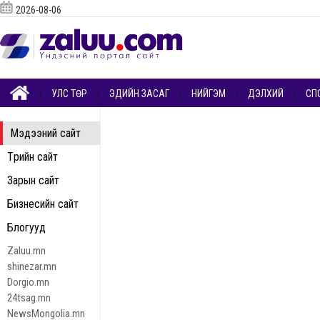
2026-08-06
УЛС ТӨР
ЭДИЙН ЗАСАГ
НИЙГЭМ
ДЭЛХИЙ
СП
Мэдээний сайт
Төрийн сайт
Зарын сайт
Бизнесийн сайт
Блогууд
Zaluu.mn
shinezar.mn
Dorgio.mn
24tsag.mn
NewsMongolia.mn