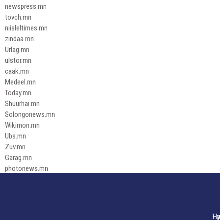
newspress.mn
tovch.mn
niisleltimes.mn
zindaa.mn
Urlag.mn
ulstor.mn
caak.mn
Medeel.mn
Today.mn
Shuurhai.mn
Solongonews.mn
Wikimon.mn
Ubs.mn
Zuv.mn
Garag.mn
photonews.mn
Duuren.mn
tugeene
leadnews
Tusgaar.mn
Нү