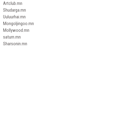
Artclub.mn
Shudarga.mn
Uuluurhai.mn
Mongoljingoo.mn
Mollywood.mn
saturn.mn
Sharsonin.mn