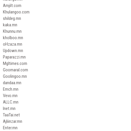
Amjilt.com
Khulangoo.com
shildeg.mn
kaka.mn
Khunnu.mn
kholboo.mn
oHzaza.mn
Updown.mn
Paparazzi.mn
Mgltimes.com
Goomaral.com
Goolingoo.mn
dandaa.mn
Emch.mn
Vevo.mn
ALLC.mn
Inet.mn
TaaTai.net
Ajliinzar.mn
Enter.mn