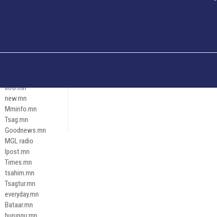
Och.mn
Erdenettoday.mn
Orloo.mn
zox.mn
Emneleg.mn
Эрх зүй
Ontslokh.mn
Assa.mn
info.mn
new.mn
Mminfo.mn
Tsag.mn
Goodnews.mn
MGL radio
Ipost.mn
Times.mn
tsahim.mn
Tsagtur.mn
everyday.mn
Bataar.mn
hurungu.mn