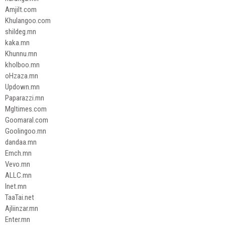
Amjilt.com
Khulangoo.com
shildeg.mn
kaka.mn
Khunnu.mn
kholboo.mn
oHzaza.mn
Updown.mn
Paparazzi.mn
Mgltimes.com
Goomaral.com
Goolingoo.mn
dandaa.mn
Emch.mn
Vevo.mn
ALLC.mn
Inet.mn
TaaTai.net
Ajliinzar.mn
Enter.mn