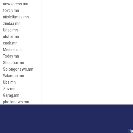
newspress.mn
tovch.mn
niisleltimes.mn
zindaa.mn
Urlag.mn
ulstor.mn
caak.mn
Medeel.mn
Today.mn
Shuurhai.mn
Solongonews.mn
Wikimon.mn
Ubs.mn
Zuv.mn
Garag.mn
photonews.mn
Duuren.mn
tugeene
leadnews
Tusgaar.mn
Нү