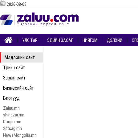
2026-08-08
УЛС ТӨР
ЭДИЙН ЗАСАГ
НИЙГЭМ
ДЭЛХИЙ
СП
Мэдээний сайт
Төрийн сайт
Зарын сайт
Бизнесийн сайт
Блогууд
Zaluu.mn
shinezar.mn
Dorgio.mn
24tsag.mn
NewsMongolia.mn