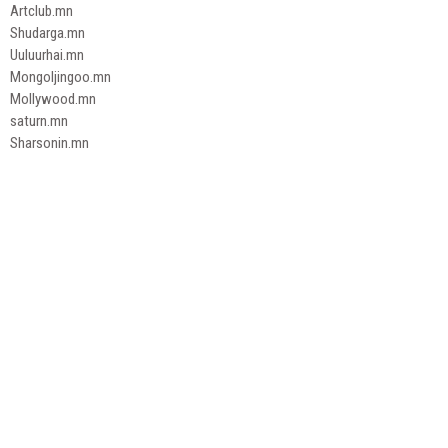
Artclub.mn
Shudarga.mn
Uuluurhai.mn
Mongoljingoo.mn
Mollywood.mn
saturn.mn
Sharsonin.mn