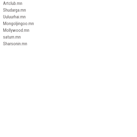
Artclub.mn
Shudarga.mn
Uuluurhai.mn
Mongoljingoo.mn
Mollywood.mn
saturn.mn
Sharsonin.mn