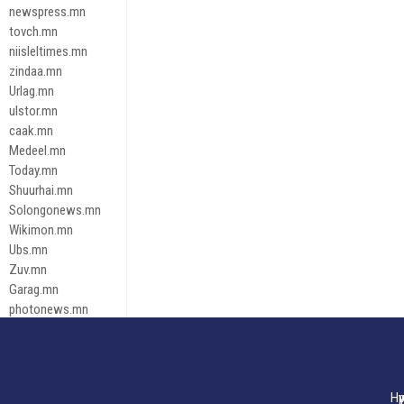
newspress.mn
tovch.mn
niisleltimes.mn
zindaa.mn
Urlag.mn
ulstor.mn
caak.mn
Medeel.mn
Today.mn
Shuurhai.mn
Solongonews.mn
Wikimon.mn
Ubs.mn
Zuv.mn
Garag.mn
photonews.mn
Duuren.mn
tugeene
leadnews
Tusgaar.mn
Нү