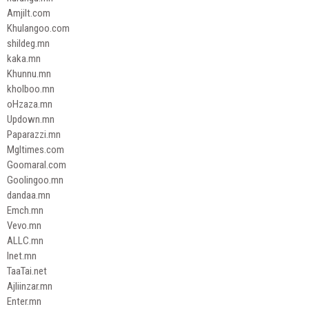
Amjilt.com
Khulangoo.com
shildeg.mn
kaka.mn
Khunnu.mn
kholboo.mn
oHzaza.mn
Updown.mn
Paparazzi.mn
Mgltimes.com
Goomaral.com
Goolingoo.mn
dandaa.mn
Emch.mn
Vevo.mn
ALLC.mn
Inet.mn
TaaTai.net
Ajliinzar.mn
Enter.mn