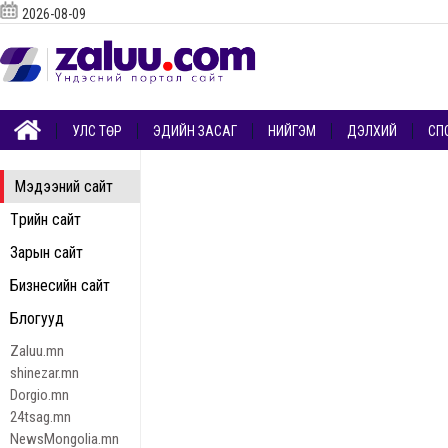
2026-08-09
УЛС ТӨР
ЭДИЙН ЗАСАГ
НИЙГЭМ
ДЭЛХИЙ
СП
Мэдээний сайт
Төрийн сайт
Зарын сайт
Бизнесийн сайт
Блогууд
Zaluu.mn
shinezar.mn
Dorgio.mn
24tsag.mn
NewsMongolia.mn