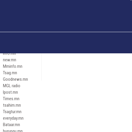
Och.mn
Erdenettoday.mn
Orloo.mn
zox.mn
Emneleg.mn
Эрх зүй
Ontslokh.mn
Assa.mn
info.mn
new.mn
Mminfo.mn
Tsag.mn
Goodnews.mn
MGL radio
Ipost.mn
Times.mn
tsahim.mn
Tsagtur.mn
everyday.mn
Bataar.mn
hurungu.mn