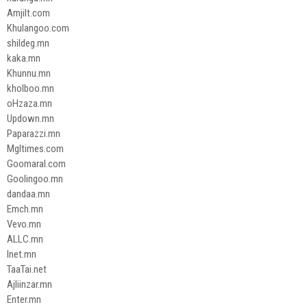
Amjilt.com
Khulangoo.com
shildeg.mn
kaka.mn
Khunnu.mn
kholboo.mn
oHzaza.mn
Updown.mn
Paparazzi.mn
Mgltimes.com
Goomaral.com
Goolingoo.mn
dandaa.mn
Emch.mn
Vevo.mn
ALLC.mn
Inet.mn
TaaTai.net
Ajliinzar.mn
Enter.mn