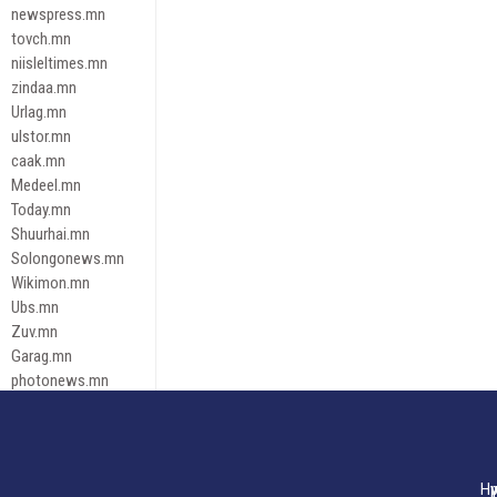
newspress.mn
tovch.mn
niisleltimes.mn
zindaa.mn
Urlag.mn
ulstor.mn
caak.mn
Medeel.mn
Today.mn
Shuurhai.mn
Solongonews.mn
Wikimon.mn
Ubs.mn
Zuv.mn
Garag.mn
photonews.mn
Duuren.mn
tugeene
leadnews
Tusgaar.mn
Нү