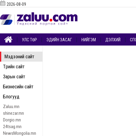
2026-08-09
УЛС ТӨР
ЭДИЙН ЗАСАГ
НИЙГЭМ
ДЭЛХИЙ
СП
Мэдээний сайт
Төрийн сайт
Зарын сайт
Бизнесийн сайт
Блогууд
Zaluu.mn
shinezar.mn
Dorgio.mn
24tsag.mn
NewsMongolia.mn