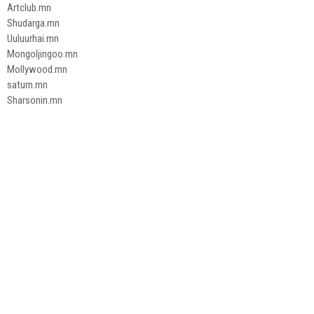
Artclub.mn
Shudarga.mn
Uuluurhai.mn
Mongoljingoo.mn
Mollywood.mn
saturn.mn
Sharsonin.mn