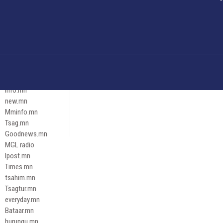
Och.mn
Erdenettoday.mn
Orloo.mn
zox.mn
Emneleg.mn
Эрх зүй
Ontslokh.mn
Assa.mn
info.mn
new.mn
Mminfo.mn
Tsag.mn
Goodnews.mn
MGL radio
Ipost.mn
Times.mn
tsahim.mn
Tsagtur.mn
everyday.mn
Bataar.mn
hurungu.mn