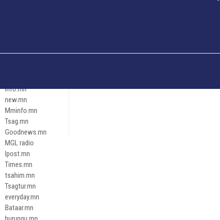
Och.mn
Erdenettoday.mn
Orloo.mn
zox.mn
Emneleg.mn
Эрх зүй
Ontslokh.mn
Assa.mn
info.mn
new.mn
Mminfo.mn
Tsag.mn
Goodnews.mn
MGL radio
Ipost.mn
Times.mn
tsahim.mn
Tsagtur.mn
everyday.mn
Bataar.mn
hurungu.mn