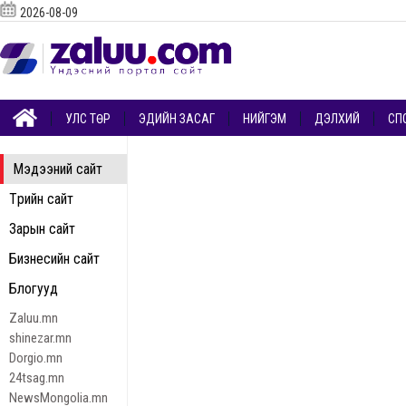
2026-08-09
УЛС ТӨР
ЭДИЙН ЗАСАГ
НИЙГЭМ
ДЭЛХИЙ
СП
Мэдээний сайт
Төрийн сайт
Зарын сайт
Бизнесийн сайт
Блогууд
Zaluu.mn
shinezar.mn
Dorgio.mn
24tsag.mn
NewsMongolia.mn