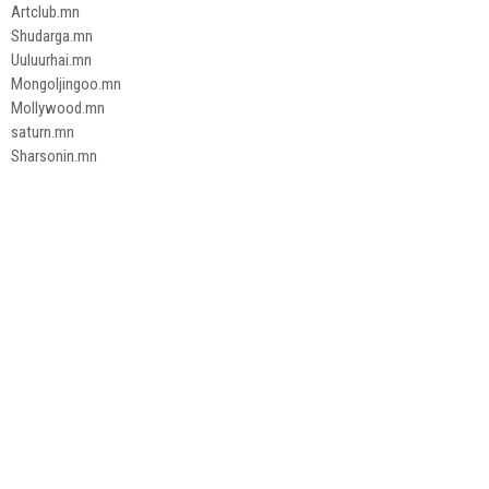
Artclub.mn
Shudarga.mn
Uuluurhai.mn
Mongoljingoo.mn
Mollywood.mn
saturn.mn
Sharsonin.mn