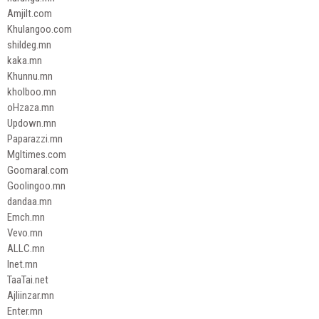
Amjilt.com
Khulangoo.com
shildeg.mn
kaka.mn
Khunnu.mn
kholboo.mn
oHzaza.mn
Updown.mn
Paparazzi.mn
Mgltimes.com
Goomaral.com
Goolingoo.mn
dandaa.mn
Emch.mn
Vevo.mn
ALLC.mn
Inet.mn
TaaTai.net
Ajliinzar.mn
Enter.mn