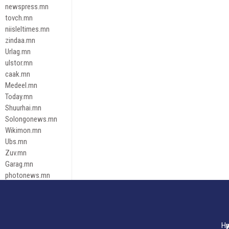
newspress.mn
tovch.mn
niisleltimes.mn
zindaa.mn
Urlag.mn
ulstor.mn
caak.mn
Medeel.mn
Today.mn
Shuurhai.mn
Solongonews.mn
Wikimon.mn
Ubs.mn
Zuv.mn
Garag.mn
photonews.mn
Duuren.mn
tugeene
leadnews
Tusgaar.mn
Нү