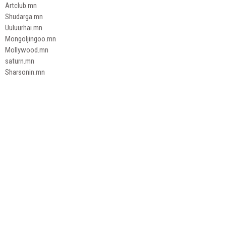
Artclub.mn
Shudarga.mn
Uuluurhai.mn
Mongoljingoo.mn
Mollywood.mn
saturn.mn
Sharsonin.mn