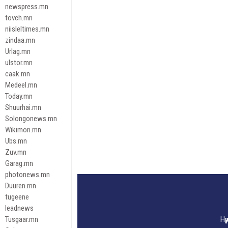
newspress.mn
tovch.mn
niisleltimes.mn
zindaa.mn
Urlag.mn
ulstor.mn
caak.mn
Medeel.mn
Today.mn
Shuurhai.mn
Solongonews.mn
Wikimon.mn
Ubs.mn
Zuv.mn
Garag.mn
photonews.mn
Duuren.mn
tugeene
leadnews
Tusgaar.mn
Нү