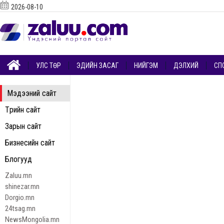
2026-08-10
УЛС ТӨР
ЭДИЙН ЗАСАГ
НИЙГЭМ
ДЭЛХИЙ
СП
Мэдээний сайт
Төрийн сайт
Зарын сайт
Бизнесийн сайт
Блогууд
Zaluu.mn
shinezar.mn
Dorgio.mn
24tsag.mn
NewsMongolia.mn