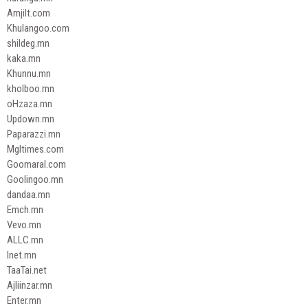
Amjilt.com
Khulangoo.com
shildeg.mn
kaka.mn
Khunnu.mn
kholboo.mn
oHzaza.mn
Updown.mn
Paparazzi.mn
Mgltimes.com
Goomaral.com
Goolingoo.mn
dandaa.mn
Emch.mn
Vevo.mn
ALLC.mn
Inet.mn
TaaTai.net
Ajliinzar.mn
Enter.mn