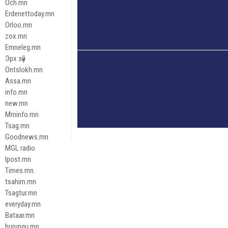
Och.mn
Erdenettoday.mn
Orloo.mn
zox.mn
Emneleg.mn
Эрх зүй
Ontslokh.mn
Assa.mn
info.mn
new.mn
Mminfo.mn
Tsag.mn
Goodnews.mn
MGL radio
Ipost.mn
Times.mn
tsahim.mn
Tsagtur.mn
everyday.mn
Bataar.mn
hurungu.mn