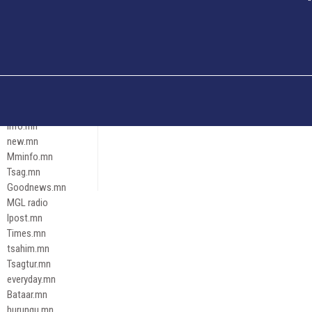
Och.mn
Erdenettoday.mn
Orloo.mn
zox.mn
Emneleg.mn
Эрх зүй
Ontslokh.mn
Assa.mn
info.mn
new.mn
Mminfo.mn
Tsag.mn
Goodnews.mn
MGL radio
Ipost.mn
Times.mn
tsahim.mn
Tsagtur.mn
everyday.mn
Bataar.mn
hurungu.mn