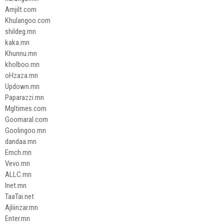
Amjilt.com
Khulangoo.com
shildeg.mn
kaka.mn
Khunnu.mn
kholboo.mn
oHzaza.mn
Updown.mn
Paparazzi.mn
Mgltimes.com
Goomaral.com
Goolingoo.mn
dandaa.mn
Emch.mn
Vevo.mn
ALLC.mn
Inet.mn
TaaTai.net
Ajliinzar.mn
Enter.mn