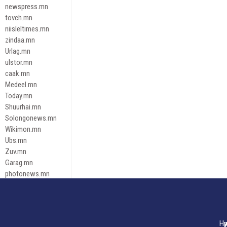
newspress.mn
tovch.mn
niisleltimes.mn
zindaa.mn
Urlag.mn
ulstor.mn
caak.mn
Medeel.mn
Today.mn
Shuurhai.mn
Solongonews.mn
Wikimon.mn
Ubs.mn
Zuv.mn
Garag.mn
photonews.mn
Duuren.mn
tugeene
leadnews
Tusgaar.mn
Нү