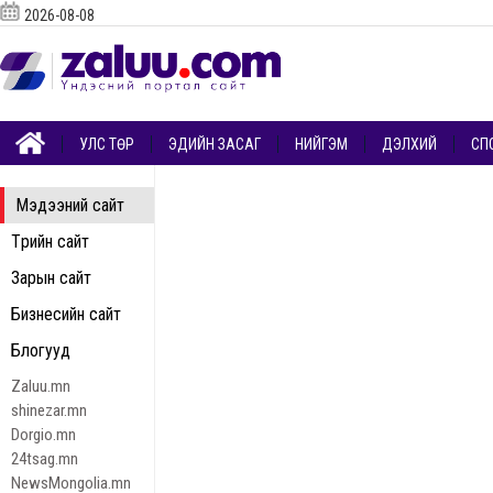
2026-08-08
УЛС ТӨР
ЭДИЙН ЗАСАГ
НИЙГЭМ
ДЭЛХИЙ
СП
Мэдээний сайт
Төрийн сайт
Зарын сайт
Бизнесийн сайт
Блогууд
Zaluu.mn
shinezar.mn
Dorgio.mn
24tsag.mn
NewsMongolia.mn