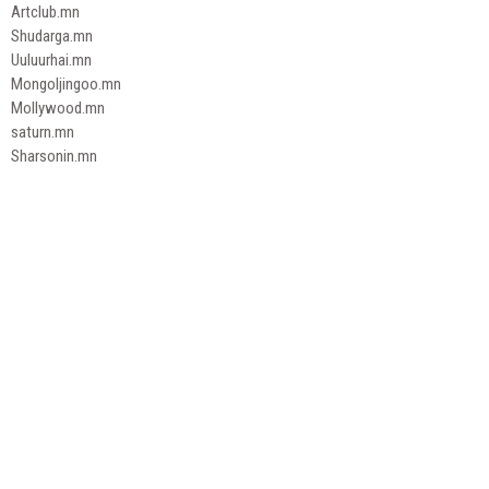
Artclub.mn
Shudarga.mn
Uuluurhai.mn
Mongoljingoo.mn
Mollywood.mn
saturn.mn
Sharsonin.mn