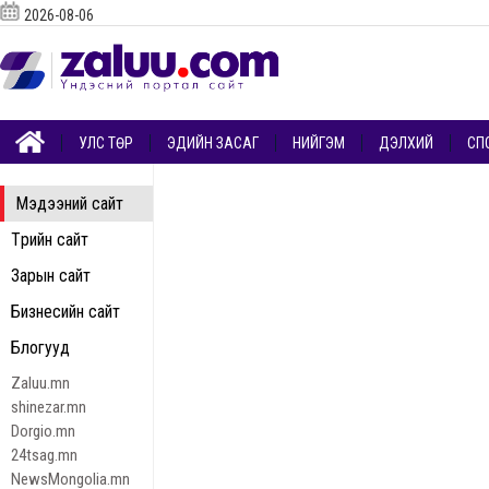
2026-08-06
УЛС ТӨР
ЭДИЙН ЗАСАГ
НИЙГЭМ
ДЭЛХИЙ
СП
Мэдээний сайт
Төрийн сайт
Зарын сайт
Бизнесийн сайт
Блогууд
Zaluu.mn
shinezar.mn
Dorgio.mn
24tsag.mn
NewsMongolia.mn