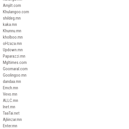
Amjilt.com
Khulangoo.com
shildeg.mn
kaka.mn
Khunnu.mn
kholboo.mn
oHzaza.mn
Updown.mn
Paparazzi.mn
Mgltimes.com
Goomaral.com
Goolingoo.mn
dandaa.mn
Emch.mn
Vevo.mn
ALLC.mn
Inet.mn
TaaTai.net
Ajliinzar.mn
Enter.mn