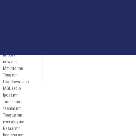
Och.mn
Erdenettoday.mn
Orloo.mn
zox.mn
Emneleg.mn
Эрх зүй
Ontslokh.mn
Assa.mn
info.mn
new.mn
Mminfo.mn
Tsag.mn
Goodnews.mn
MGL radio
Ipost.mn
Times.mn
tsahim.mn
Tsagtur.mn
everyday.mn
Bataar.mn
hurungu.mn