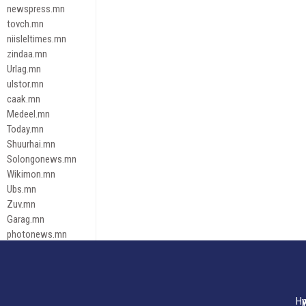
newspress.mn
tovch.mn
niisleltimes.mn
zindaa.mn
Urlag.mn
ulstor.mn
caak.mn
Medeel.mn
Today.mn
Shuurhai.mn
Solongonews.mn
Wikimon.mn
Ubs.mn
Zuv.mn
Garag.mn
photonews.mn
Duuren.mn
tugeene
leadnews
Tusgaar.mn
Нү