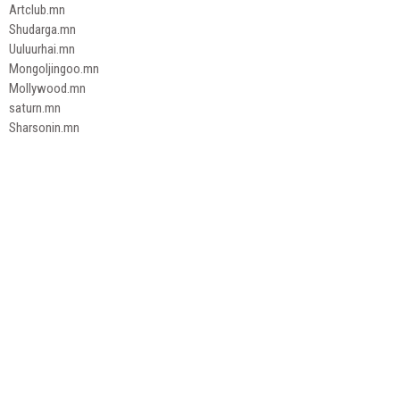
Artclub.mn
Shudarga.mn
Uuluurhai.mn
Mongoljingoo.mn
Mollywood.mn
saturn.mn
Sharsonin.mn