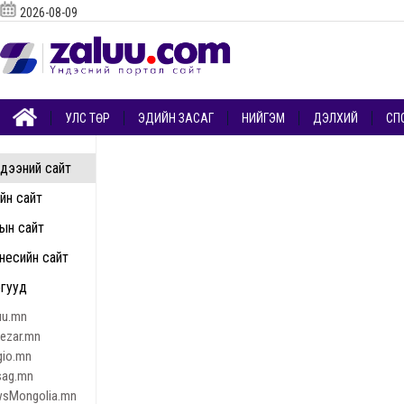
2026-08-09
УЛС ТӨР
ЭДИЙН ЗАСАГ
НИЙГЭМ
ДЭЛХИЙ
СП
дээний сайт
ийн сайт
ын сайт
несийн сайт
гууд
uu.mn
nezar.mn
gio.mn
sag.mn
sMongolia.mn