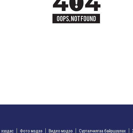
үр хуудас
Фото мэдээ
Видео мэдээ
Сурталчилгаа байршуулах