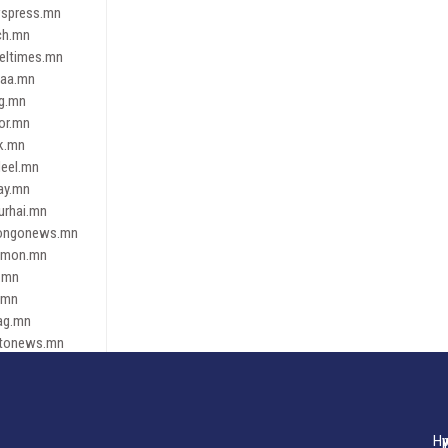
spress.mn
ch.mn
leltimes.mn
daa.mn
ag.mn
or.mn
k.mn
eel.mn
ay.mn
urhai.mn
ongonews.mn
imon.mn
.mn
.mn
ag.mn
tonews.mn
ren.mn
eene
dnews
gaar.mn
Нү