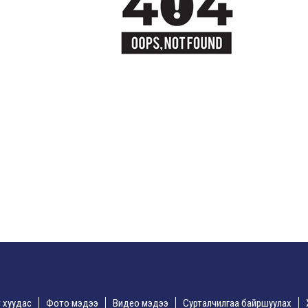
үр хуудас
Фото мэдээ
Видео мэдээ
Сурталчилгаа байршуулах