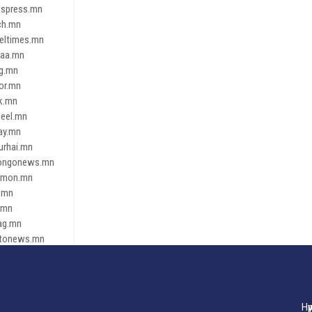
spress.mn
ch.mn
leltimes.mn
daa.mn
ag.mn
or.mn
k.mn
eel.mn
ay.mn
urhai.mn
ongonews.mn
imon.mn
.mn
.mn
ag.mn
tonews.mn
ren.mn
eene
dnews
gaar.mn
Нү