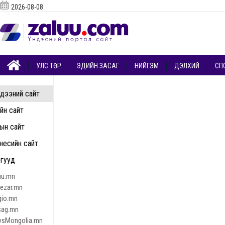
2026-08-08
УЛС ТӨР
ЭДИЙН ЗАСАГ
НИЙГЭМ
ДЭЛХИЙ
СП
дээний сайт
ийн сайт
ын сайт
несийн сайт
гууд
uu.mn
nezar.mn
gio.mn
sag.mn
sMongolia.mn