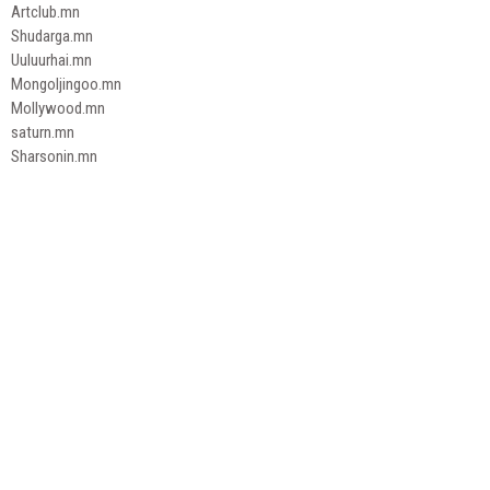
Artclub.mn
Shudarga.mn
Uuluurhai.mn
Mongoljingoo.mn
Mollywood.mn
saturn.mn
Sharsonin.mn