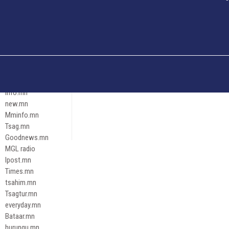
Och.mn
Erdenettoday.mn
Orloo.mn
zox.mn
Emneleg.mn
Эрх зүй
Ontslokh.mn
Assa.mn
info.mn
new.mn
Mminfo.mn
Tsag.mn
Goodnews.mn
MGL radio
Ipost.mn
Times.mn
tsahim.mn
Tsagtur.mn
everyday.mn
Bataar.mn
hurungu.mn