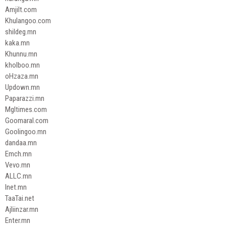
Amjilt.com
Khulangoo.com
shildeg.mn
kaka.mn
Khunnu.mn
kholboo.mn
oHzaza.mn
Updown.mn
Paparazzi.mn
Mgltimes.com
Goomaral.com
Goolingoo.mn
dandaa.mn
Emch.mn
Vevo.mn
ALLC.mn
Inet.mn
TaaTai.net
Ajliinzar.mn
Enter.mn