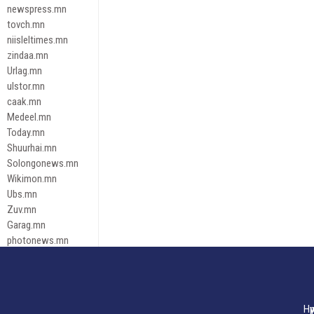
newspress.mn
tovch.mn
niisleltimes.mn
zindaa.mn
Urlag.mn
ulstor.mn
caak.mn
Medeel.mn
Today.mn
Shuurhai.mn
Solongonews.mn
Wikimon.mn
Ubs.mn
Zuv.mn
Garag.mn
photonews.mn
Duuren.mn
tugeene
leadnews
Tusgaar.mn
Нү