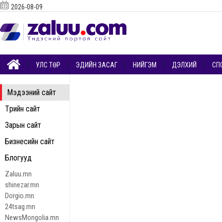
2026-08-09
УЛС ТӨР
ЭДИЙН ЗАСАГ
НИЙГЭМ
ДЭЛХИЙ
СП
Мэдээний сайт
Төрийн сайт
Зарын сайт
Бизнесийн сайт
Блогууд
Zaluu.mn
shinezar.mn
Dorgio.mn
24tsag.mn
NewsMongolia.mn