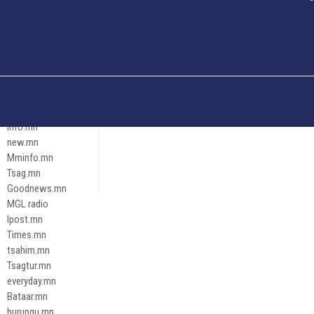
Och.mn
Erdenettoday.mn
Orloo.mn
zox.mn
Emneleg.mn
Эрх зүй
Ontslokh.mn
Assa.mn
info.mn
new.mn
Mminfo.mn
Tsag.mn
Goodnews.mn
MGL radio
Ipost.mn
Times.mn
tsahim.mn
Tsagtur.mn
everyday.mn
Bataar.mn
hurungu.mn