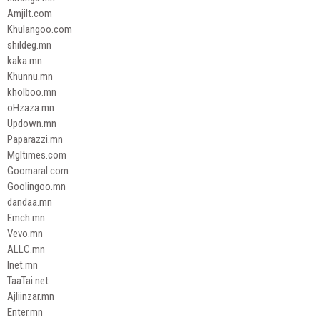
Amjilt.com
Khulangoo.com
shildeg.mn
kaka.mn
Khunnu.mn
kholboo.mn
oHzaza.mn
Updown.mn
Paparazzi.mn
Mgltimes.com
Goomaral.com
Goolingoo.mn
dandaa.mn
Emch.mn
Vevo.mn
ALLC.mn
Inet.mn
TaaTai.net
Ajliinzar.mn
Enter.mn