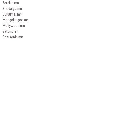
Artclub.mn
Shudarga.mn
Uuluurhai.mn
Mongoljingoo.mn
Mollywood.mn
saturn.mn
Sharsonin.mn