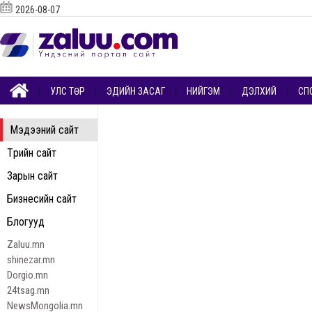
2026-08-07
УЛС ТӨР
ЭДИЙН ЗАСАГ
НИЙГЭМ
ДЭЛХИЙ
СП
Мэдээний сайт
Төрийн сайт
Зарын сайт
Бизнесийн сайт
Блогууд
Zaluu.mn
shinezar.mn
Dorgio.mn
24tsag.mn
NewsMongolia.mn