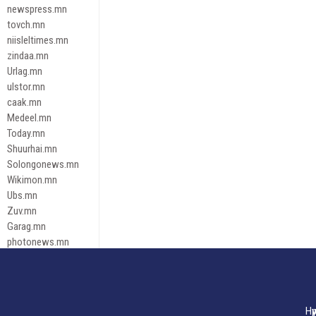
newspress.mn
tovch.mn
niisleltimes.mn
zindaa.mn
Urlag.mn
ulstor.mn
caak.mn
Medeel.mn
Today.mn
Shuurhai.mn
Solongonews.mn
Wikimon.mn
Ubs.mn
Zuv.mn
Garag.mn
photonews.mn
Duuren.mn
tugeene
leadnews
Tusgaar.mn
Нү