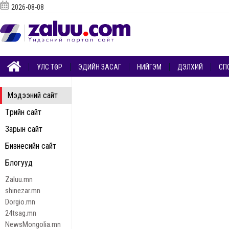
2026-08-08
УЛС ТӨР
ЭДИЙН ЗАСАГ
НИЙГЭМ
ДЭЛХИЙ
СП
Мэдээний сайт
Төрийн сайт
Зарын сайт
Бизнесийн сайт
Блогууд
Zaluu.mn
shinezar.mn
Dorgio.mn
24tsag.mn
NewsMongolia.mn