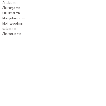
Artclub.mn
Shudarga.mn
Uuluurhai.mn
Mongoljingoo.mn
Mollywood.mn
saturn.mn
Sharsonin.mn