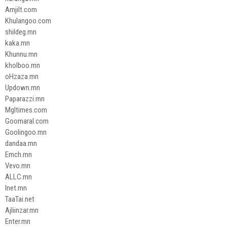
Amjilt.com
Khulangoo.com
shildeg.mn
kaka.mn
Khunnu.mn
kholboo.mn
oHzaza.mn
Updown.mn
Paparazzi.mn
Mgltimes.com
Goomaral.com
Goolingoo.mn
dandaa.mn
Emch.mn
Vevo.mn
ALLC.mn
Inet.mn
TaaTai.net
Ajliinzar.mn
Enter.mn