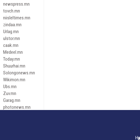
newspress.mn
tovch.mn
niisleltimes.mn
zindaa.mn
Urlag.mn
ulstor.mn
caak.mn
Medeel.mn
Today.mn
Shuurhai.mn
Solongonews.mn
Wikimon.mn
Ubs.mn
Zuv.mn
Garag.mn
photonews.mn
Duuren.mn
tugeene
leadnews
Tusgaar.mn
Нү