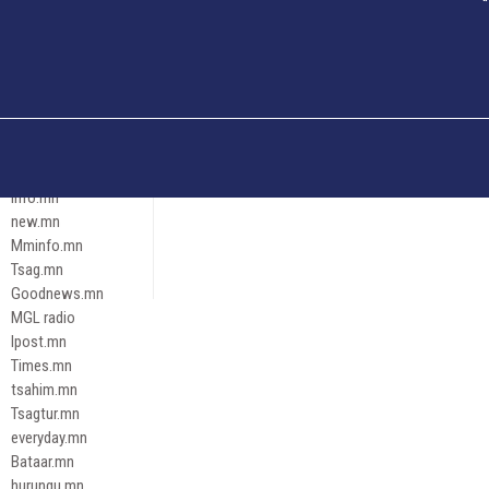
Och.mn
Erdenettoday.mn
Orloo.mn
zox.mn
Emneleg.mn
Эрх зүй
Ontslokh.mn
Assa.mn
info.mn
new.mn
Mminfo.mn
Tsag.mn
Goodnews.mn
MGL radio
Ipost.mn
Times.mn
tsahim.mn
Tsagtur.mn
everyday.mn
Bataar.mn
hurungu.mn